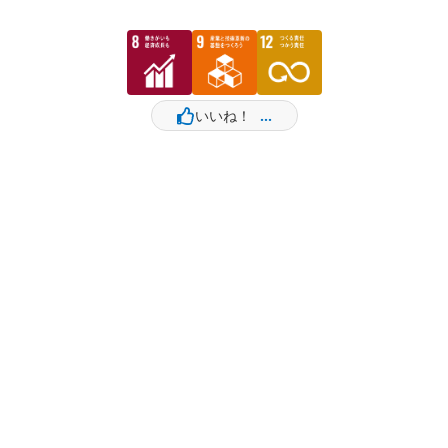
いいね！
...