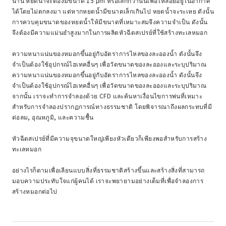
นาน หยดน้ำจะต้องมีขนาด 15 μm หรือเล็กกว่านั้นเพื่อให้ลอยอยู่ในอากาศ
ได้โดยไม่ตกลงมา แต่หากหยดน้ำมีขนาดเล็กเกินไป หยดน้ำจะระเหย ดังนั้น
การควบคุมขนาดของหยดน้ำให้มีขนาดที่เหมาะสมจึงความจำเป็น ดังนั้น
จึงต้องมีความแม่นยำสูงมากในการผลิตหัวฉีดสเปรย์ที่ใช้สร้างทะเลหมอก
ความหนาแน่นของหมอกขึ้นอยู่กับอัตราการไหลของละอองน้ำ ดังนั้นจึง
จำเป็นต้องใช้อุปกรณ์ไฮเทคอื่นๆ เพื่อวัดขนาดของละอองและระบุปริมาณ
ความหนาแน่นของหมอกขึ้นอยู่กับอัตราการไหลของละอองน้ำ ดังนั้นจึง
จำเป็นต้องใช้อุปกรณ์ไฮเทคอื่นๆ เพื่อวัดขนาดของละอองและระบุปริมาณ
จากนั้น เราจะทำการจำลองด้วย CFD และค้นหาเงื่อนไขการพ่นที่เหมาะ
สำหรับการจำลองปรากฏการณ์ทางธรรมชาติ โดยพิจารณาถึงผลกระทบที่มี
ต่อลม, อุณหภูมิ, และความชื้น
หัวฉีดสเปรย์ที่มีความจุขนาดใหญ่เพียงหัวเดียวก็เพียงพอสำหรับการสร้าง
ทะเลหมอก
อย่างไรก็ตามเพื่อเลียนแบบสิ่งที่ธรรมชาติสร้างขึ้นและสร้างสิ่งที่สามารถ
มอบความประทับใจแก่ผู้คนได้ เราจะพยายามอย่างเต็มที่เพื่อจำลองการ
สร้างหมอกต่อไป