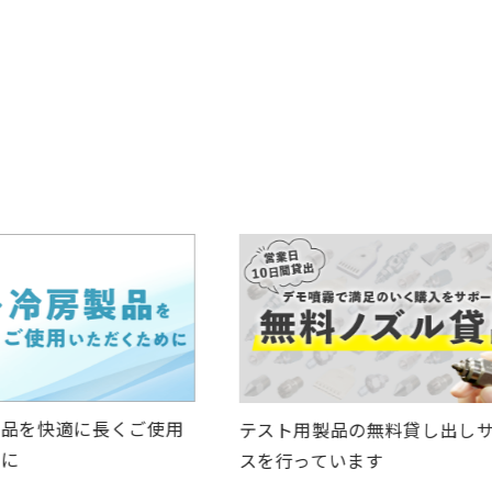
製品を快適に長くご使用
テスト用製品の無料貸し出し
めに
スを行っています