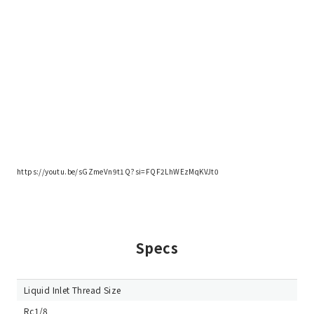
https://youtu.be/sGZmeVn9t1Q?si=FQF2LhWEzMqKVJt0
Specs
Liquid Inlet Thread Size
Rc1/8