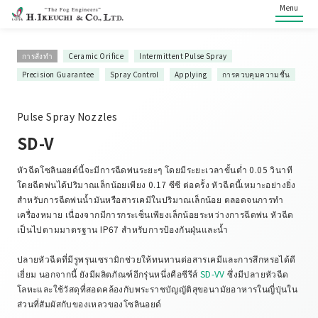
Menu
การสั่งทำ
Ceramic Orifice
Intermittent Pulse Spray
Precision Guarantee
Spray Control
Applying
การควบคุมความชื้น
Pulse Spray Nozzles
SD-V
หัวฉีดโซลินอยด์นี้จะมีการฉีดพ่นระยะๆ โดยมีระยะเวลาขั้นต่ำ 0.05 วินาที
โดยฉีดพ่นได้ปริมาณเล็กน้อยเพียง 0.17 ซีซี ต่อครั้ง หัวฉีดนี้เหมาะอย่างยิ่ง
สำหรับการฉีดพ่นน้ำมันหรือสารเคมีในปริมาณเล็กน้อย ตลอดจนการทำ
เครื่องหมาย เนื่องจากมีการกระเซ็นเพียงเล็กน้อยระหว่างการฉีดพ่น หัวฉีด
เป็นไปตามมาตรฐาน IP67 สำหรับการป้องกันฝุ่นและน้ำ
ปลายหัวฉีดที่มีรูพรุนเซรามิกช่วยให้ทนทานต่อสารเคมีและการสึกหรอได้ดี
เยี่ยม นอกจากนี้ ยังมีผลิตภัณฑ์อีกรุ่นหนึ่งคือซีรีส์
SD-VV
ซึ่งมีปลายหัวฉีด
โลหะและใช้วัสดุที่สอดคล้องกับพระราชบัญญัติสุขอนามัยอาหารในญี่ปุ่นใน
ส่วนที่สัมผัสกับของเหลวของโซลินอยด์