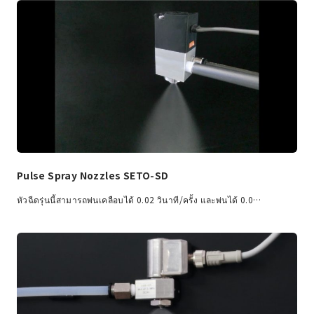
Pulse Spray Nozzles SETO-SD
หัวฉีดรุ่นนี้สามารถพ่นเคลือบได้ 0.02 วินาที/ครั้ง และพ่นได้ 0.0…