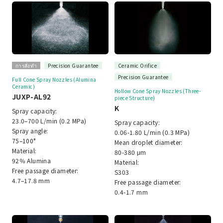
การสั่งทำ
Precision Guarantee
Ceramic Orifice
Precision Guarantee
Full Cone Spray Nozzles (Alumina
Ceramic)
Hollow Cone Spray Nozzles (Three-
JUXP-AL92
piece Structure)
K
Spray capacity:
23.0–700 L/min (0.2 MPa)
Spray capacity:
Spray angle:
0.06-1.80 L/min (0.3 MPa)
75–100°
Mean droplet diameter:
Material:
80-380 μm
92％ Alumina
Material:
Free passage diameter:
S303
4.7–17.8 mm
Free passage diameter:
0.4-1.7 mm