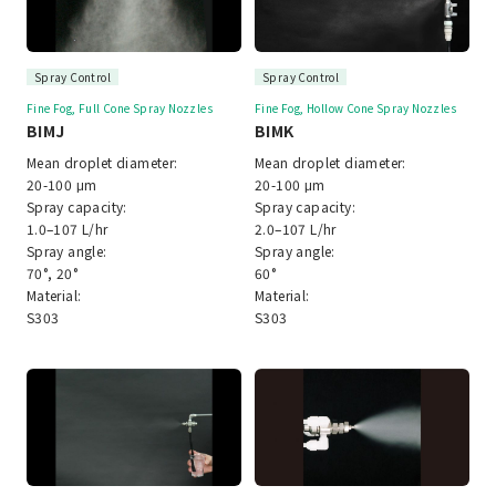
Spray Control
Spray Control
Fine Fog, Full Cone Spray Nozzles
Fine Fog, Hollow Cone Spray Nozzles
BIMJ
BIMK
Mean droplet diameter:
Mean droplet diameter:
20-100 μm
20-100 μm
Spray capacity:
Spray capacity:
1.0–107 L/hr
2.0–107 L/hr
Spray angle:
Spray angle:
70°, 20°
60°
Material:
Material:
S303
S303