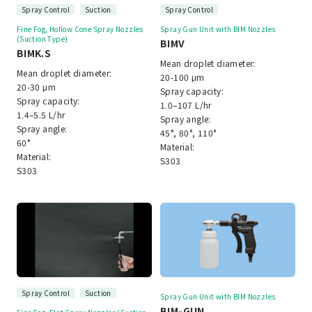
Spray Control
Suction
Spray Control
Fine Fog, Hollow Cone Spray Nozzles
Spray Gun Unit with BIM Nozzles
(Suction Type)
BIMV
BIMK.S
Mean droplet diameter:
Mean droplet diameter:
20-100 μm
20-30 μm
Spray capacity:
Spray capacity:
1.0–107 L/hr
1.4–5.5 L/hr
Spray angle:
Spray angle:
45°, 80°, 110°
60°
Material:
Material:
S303
S303
Spray Control
Suction
Spray Gun Unit with BIM Nozzles
BIM-GUN