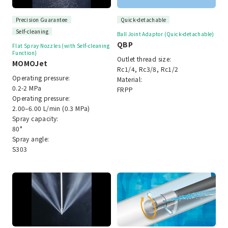
Precision Guarantee
Quick-detachable
Self-cleaning
Ball Joint Adaptor (Quick-detachable)
QBP
Flat Spray Nozzles (with Self-cleaning
Function)
Outlet thread size:
MOMOJet
Rc1/4, Rc3/8, Rc1/2
Operating pressure:
Material:
0.2-2 MPa
FRPP
Operating pressure:
2.00–6.00 L/min (0.3 MPa)
Spray capacity:
80°
Spray angle:
S303