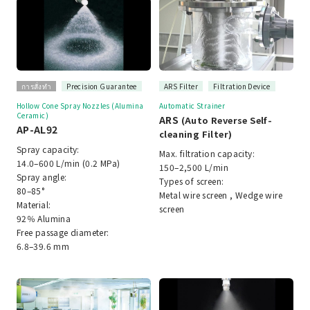
การสั่งทำ
Precision Guarantee
ARS Filter
Filtration Device
Hollow Cone Spray Nozzles (Alumina
Automatic Strainer
Ceramic)
ARS
(Auto Reverse Self-
AP-AL92
cleaning Filter)
Spray capacity:
Max. filtration capacity:
14.0–600 L/min (0.2 MPa)
150–2,500 L/min
Spray angle:
Types of screen:
80–85°
Metal wire screen , Wedge wire
Material:
screen
92％ Alumina
Free passage diameter:
6.8–39.6 mm