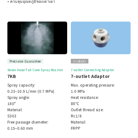
• ควบคุมอุณหภูมิของเตาเผา
Precision Guarantee
การสั่งทำ
Seven-head Full Cone Spray Nozzles
7-outlet Connecting Adaptor
7KB
7-outlet Adaptor
Spray capacity:
Max. operating pressure:
0.23–10.9 L/min (0.7 MPa)
1.0 MPa
Spray angle:
Heat resistance:
180°
80℃
Material:
Outlet thread size:
S303
Rc1/8
Free passage diameter:
Material:
0.15–0.60 mm
FRPP