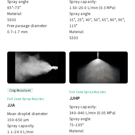
Spray angle:
Spray capacity:
65°–75°
1.50–20.0 L/min (0.3 MPa)
Material:
Spray angle:
S303
15°, 25°, 40°, 50°, 65°, 80°, 90°,
Free passage diameter:
115°
0.7–1.7 mm
Material:
S303
Clog Resistant
Full Cone Spray Nozzles
JJHP
Full Cone Spray Nozzles
JJA
Spray capacity:
340–840 L/min (0.05 MPa)
Mean droplet diameter:
Spray angle:
150–650 μm
75–105°
Spray capacity:
Material:
1.1–24.0 L/min