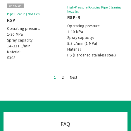
การสั่งทำ
High-Pressure Rotating Pipe Cleaning
Nozzles
Pipe Cleaning Nozzles
RSP-R
RSP
Operating pressure:
Operating pressure:
1-10 MPa
1-30 MPa
Spray capacity:
Spray capacity:
5.8 L/min (1 MPa)
14–331 L/min
Material:
Material:
HS (Hardened stainless steel)
S303
1
2
Next
FAQ