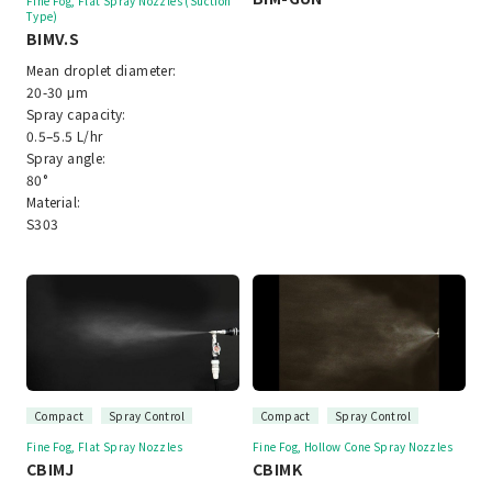
Fine Fog, Flat Spray Nozzles (Suction
Type)
BIMV.S
Mean droplet diameter:
20-30 μm
Spray capacity:
0.5–5.5 L/hr
Spray angle:
80°
Material:
S303
Compact
Spray Control
Compact
Spray Control
Fine Fog, Flat Spray Nozzles
Fine Fog, Hollow Cone Spray Nozzles
CBIMJ
CBIMK