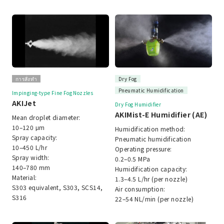
การสั่งทำ
Dry Fog
Pneumatic Humidification
Impinging-type Fine Fog Nozzles
AKIJet
Dry Fog Humidifier
AKIMist-E Humidifier (AE)
Mean droplet diameter:
10–120 μm
Humidification method:
Spray capacity:
Pneumatic humidification
10–450 L/hr
Operating pressure:
Spray width:
0.2–0.5 MPa
140–780 mm
Humidification capacity:
Material:
1.3–4.5 L/hr (per nozzle)
S303 equivalent, S303, SCS14,
Air consumption:
S316
22–54 NL/min (per nozzle)