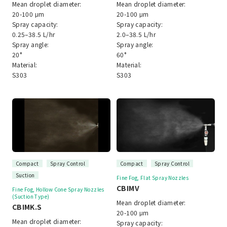
Mean droplet diameter:
Mean droplet diameter:
20-100 μm
20-100 μm
Spray capacity:
Spray capacity:
0.25–38.5 L/hr
2.0–38.5 L/hr
Spray angle:
Spray angle:
20°
60°
Material:
Material:
S303
S303
Compact
Spray Control
Compact
Spray Control
Suction
Fine Fog, Flat Spray Nozzles
CBIMV
Fine Fog, Hollow Cone Spray Nozzles
(Suction Type)
Mean droplet diameter:
CBIMK.S
20-100 μm
Mean droplet diameter:
Spray capacity: