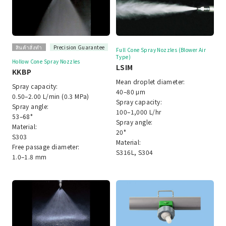
สินค้าสั่งทำ
Precision Guarantee
Full Cone Spray Nozzles (Blower Air
Type)
Hollow Cone Spray Nozzles
LSIM
KKBP
Mean droplet diameter:
Spray capacity:
40–80 μm
0.50–2.00 L/min (0.3 MPa)
Spray capacity:
Spray angle:
100–1,000 L/hr
53–68°
Spray angle:
Material:
20°
S303
Material:
Free passage diameter:
S316L, S304
1.0–1.8 mm