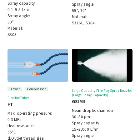
Spray capacity:
Spray angle:
0.1–5.5 L/hr
55°, 70°
Spray angle:
Material:
80°
S316L, S304
Material:
S303
Blower
Compressor
Large Capacity Fine Fog Spray Nozzles
(Large Spray Capacity)
Flexible Tubes
GSIMⅡ
FT
Mean droplet diameter:
Max. operating pressure:
30–80 μm
0.3 MPa
Spray capacity:
Heat resistance:
15–2,000 L/hr
65℃
Spray angle:
出
Outlet thread size: