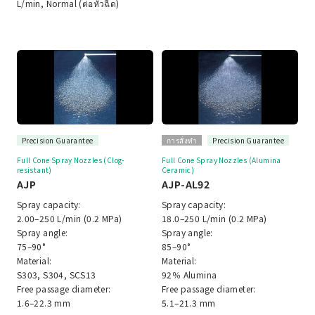
L/min, Normal (ต่อหัวฉีด)
Precision Guarantee
การสั่งทำ
Precision Guarantee
Full Cone Spray Nozzles (Clog-
Full Cone Spray Nozzles (Alumina
resistant)
Ceramic)
AJP
AJP-AL92
Spray capacity:
Spray capacity:
2.00–250 L/min (0.2 MPa)
18.0–250 L/min (0.2 MPa)
Spray angle:
Spray angle:
75–90°
85–90°
Material:
Material:
S303, S304, SCS13
92％ Alumina
Free passage diameter:
Free passage diameter:
1.6–22.3 mm
5.1–21.3 mm