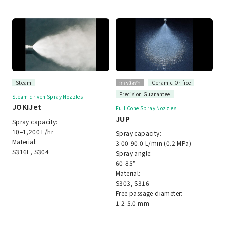
Steam
การสั่งทำ
Ceramic Orifice
Precision Guarantee
Steam-driven Spray Nozzles
JOKIJet
Full Cone Spray Nozzles
JUP
Spray capacity:
10–1,200 L/hr
Spray capacity:
Material:
3.00-90.0 L/min (0.2 MPa)
S316L, S304
Spray angle:
60-85°
Material:
S303, S316
Free passage diameter:
1.2-5.0 mm