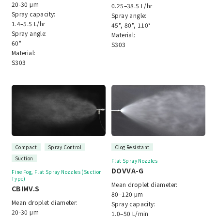
20-30 μm
0.25–38.5 L/hr
Spray capacity:
Spray angle:
1.4–5.5 L/hr
45°, 80°, 110°
Spray angle:
Material:
60°
S303
Material:
S303
Compact
Spray Control
Clog Resistant
Suction
Flat Spray Nozzles
DOVVA-G
Fine Fog, Flat Spray Nozzles (Suction
Type)
Mean droplet diameter:
CBIMV.S
80–120 μm
Mean droplet diameter:
Spray capacity:
20-30 μm
1.0–50 L/min