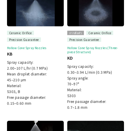
Ceramic Orifice
การสั่งทำ
Ceramic Orifice
Precision Guarantee
Precision Guarantee
Hollow Cone Spray Nozzles
Hollow Cone Spray Nozzles (Three-
piece Structure)
KB
KD
Spray capacity:
Spray capacity:
2.00–107 L/hr (0.7 MPa)
0.30–3.94 L/min (0.3 MPa)
Mean droplet diameter:
Spray angle:
45–210 μm
70–97°
Material:
Material:
S303, B
S303
Free passage diameter:
Free passage diameter:
0.15–0.60 mm
0.7–1.8 mm