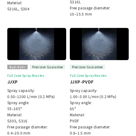
S316L
Material:
Free passage diameter:
S316L, S304
10–15.5 mm
สินค้าสั่งทำ
Precision Guarantee
Precision Guarantee
Full Cone Spray Nozzles
Full Cone Spray Nozzles
JJXP
JJXP-PVDF
Spray capacity:
Spray capacity:
0.50–1200 L/min (0.2 MPa)
1.00–3.00 L/min (0.2 MPa)
Spray angle:
Spray angle:
55–105°
65°
Material:
Material:
S303, S316
PVDF
Free passage diameter:
Free passage diameter:
0.4–20.0 mm
0.8–1.5 mm