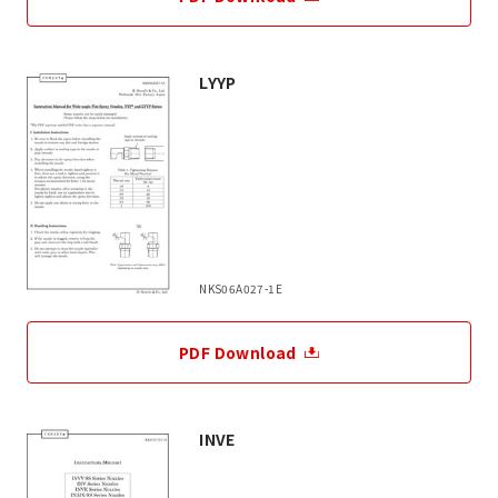
LYYP
NKS06A027-1E
PDF Download
INVE