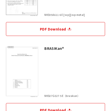
NKS99A611-6E [vvp][vvp-metal]
PDF Download
BRASIKan®
NKS07G027-5E（brasikan）
PDF Download