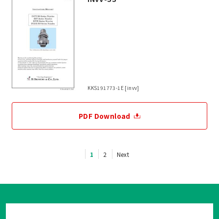
KKS191773-1E [invv]
PDF Download
1
2
Next