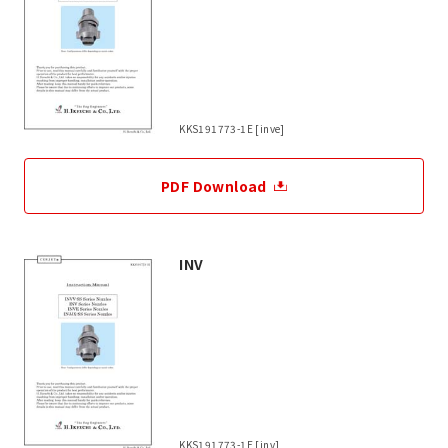
KKS191773-1E [inve]
PDF Download
INV
KKS191773-1E [inv]