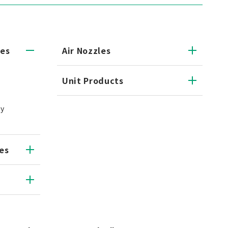
les
Air Nozzles
Unit Products
ay
es