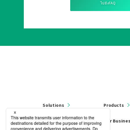
ไปยังFAQ
Solutions
Products
Contact Us
Our Busine