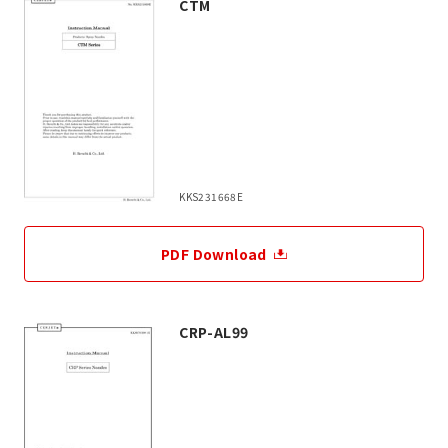
CTM
KKS231668E
PDF Download
CRP-AL99