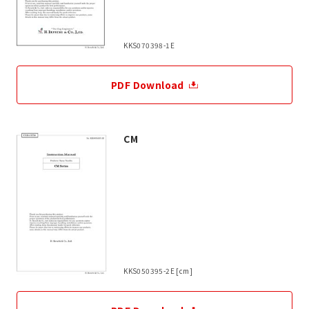
KKS070398-1E
PDF Download
CM
KKS050395-2E [cm]