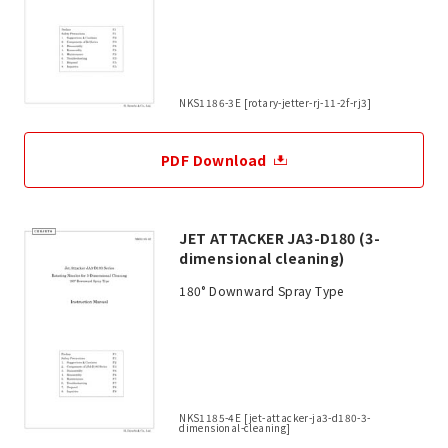
NKS1186-3E [rotary-jetter-rj-11-2f-rj3]
PDF Download
JET ATTACKER JA3-D180 (3-
dimensional cleaning)
180° Downward Spray Type
NKS1185-4E [jet-attacker-ja3-d180-3-
dimensional-cleaning]