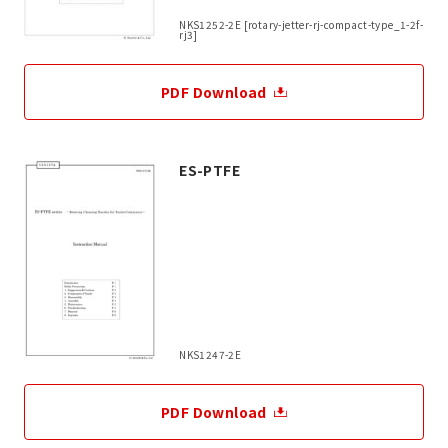
NKS1252-2E [rotary-jetter-rj-compact-type_1-2f-
rj3]
PDF Download
ES-PTFE
NKS1247-2E
PDF Download