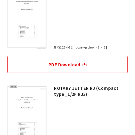
NKS1254-1E [rotary-jetter-rj-1f-rj3]
PDF Download
ROTARY JETTER RJ (Compact
type_1/2F RJ3)