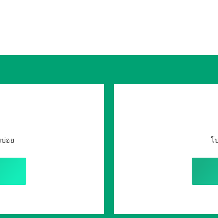
บบ่อย
โป