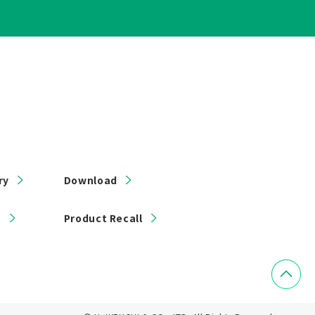
ry
Download
s
Product Recall