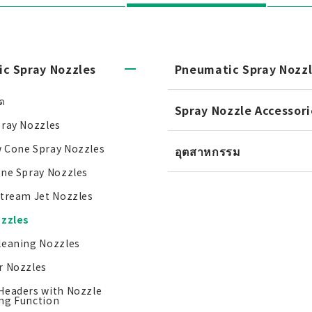
ic Spray Nozzles
Pneumatic Spray Nozz
มด
Spray Nozzle Accessori
pray Nozzles
 Cone Spray Nozzles
อุตสาหกรรม
one Spray Nozzles
Stream Jet Nozzles
ozzles
leaning Nozzles
r Nozzles
Headers with Nozzle
ng Function