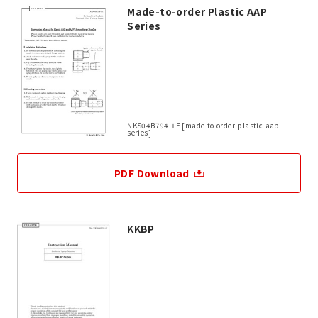
Made-to-order Plastic AAP
Series
NKS04B794-1E [made-to-order-plastic-aap-
series]
PDF Download
KKBP