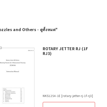
zzles and Others - ดูทั้งหมด"
ROTARY JETTER RJ (1F
RJ3)
NKS1254-1E [rotary-jetter-rj-1f-rj3]