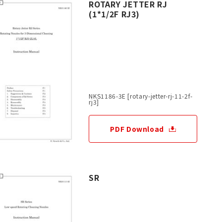
ROTARY JETTER RJ
(1*1/2F RJ3)
NKS1186-3E [rotary-jetter-rj-11-2f-
rj3]
PDF Download
SR