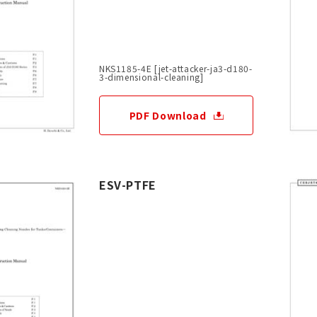
NKS1185-4E [jet-attacker-ja3-d180-
3-dimensional-cleaning]
PDF Download
ESV-PTFE