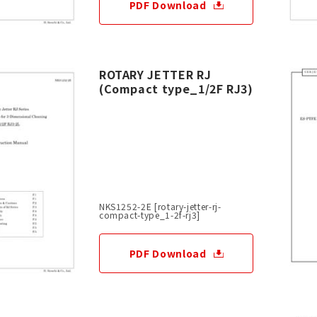
PDF Download
ROTARY JETTER RJ
(Compact type_1/2F RJ3)
NKS1252-2E [rotary-jetter-rj-
compact-type_1-2f-rj3]
PDF Download