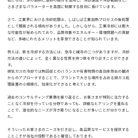
さまざまなパラメーターを高度に制御する技術に長けています。
さて、工業界における冷却処理は、しばしば工業加熱プロセスの後処理
として軽視される傾向がありました。しかしながら、工業冷却には膨大
な可能性が秘められており、品質改善やエネルギー・環境問題への貢献
など、多岐にわたるメリットを享受できることが知られています。
例えば、鉄を冷却する方法には、急冷と緩冷の二つがありますが、冷却
方法の違いによって、全く異なる性質を持つ鉄を作り出すことができま
す。
排気ガスの冷却では熱回収とのバランスや有害物質の高効率除去の観点
からのアプローチすることで、プラントで大きな場所を占める排ガス処
理装置の小規模化、効率化ができると考えています。
過去のコンサルティング業務を振り返ると、お客さまが特別に注力する
ことなく冷却を行っている分野であっても、詳細なヒアリングを重ねる
ことで、潜在的なニーズが浮き彫りになることが多いことが分かりまし
た。
そういったお客さまのニーズを引き出し、高品質なサービスを提供する
ことこそが当社の役割であると確信しております。