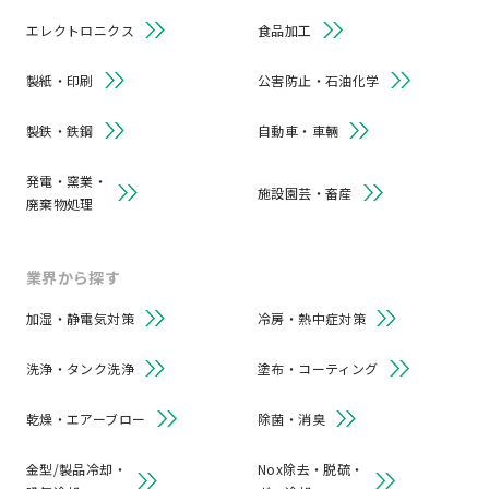
エレクトロニクス
食品加工
製紙・印刷
公害防止・石油化学
製鉄・鉄鋼
自動車・車輛
発電・窯業・
施設園芸・畜産
廃棄物処理
業界から探す
加湿・静電気対策
冷房・熱中症対策
洗浄・タンク洗浄
塗布・コーティング
乾燥・エアーブロー
除菌・消臭
金型/製品冷却・
Nox除去・脱硫・