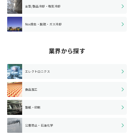
金型/製品冷却・
吸気冷却
Nox除去・脱硫・
ガス冷却
業界から探す
エレクトロニクス
食品加工
製紙・印刷
公害防止・石油化学