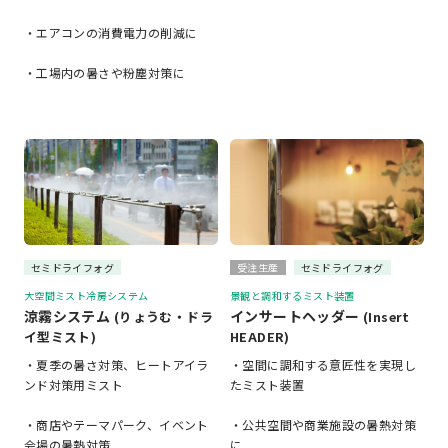
・エアコンの消費電力の削減に
・工場内の暑さや粉塵対策に
セミドライフォグ
受注生産
セミドライフォグ
大空間ミスト冷房システム
景観と調和するミスト装置
涼霧システム
インサートヘッダー
(りょうむ・ドラ
(Insert
イ型ミスト)
HEADER)
・夏季の暑さ対策、ヒートアイラ
・空間に調和する意匠性を実現し
ンド対策用ミスト
たミスト装置
・商店やテーマパーク、イベント
・公共空間や商業施設の暑熱対策
会場の暑熱対策
に