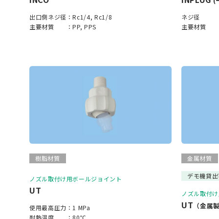
(
出口側ネジ径：
Rc1/4, Rc1/8
ネジ径 
主要材質 ：
PP, PPS
主要材質 
樹脂材質
金属材質
デモ機貸出
ノズル取付け用ボールジョイント
UT
ノズル取付け
UT
（金属
使用最高圧力：
1 MPa
耐熱温度 ：
80℃