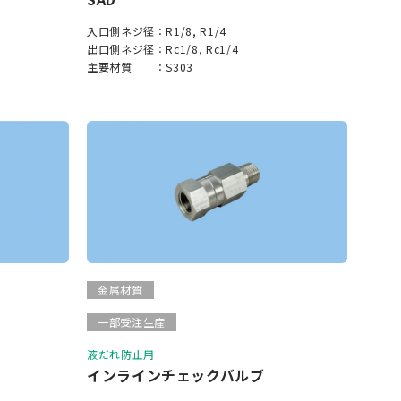
入口側ネジ径：
R1/8, R1/4
出口側ネジ径：
Rc1/8, Rc1/4
主要材質 ：
S303
金属材質
一部受注生産
液だれ防止用
インラインチェックバルブ