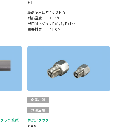
FT
最高使用圧力：
0.3 MPa
耐熱温度 ：
65℃
出口側ネジ径：
Rc1/8, Rc1/4
主要材質 ：
POM
金属材質
受注生産
ンタッチ着脱）
整流アダプター
SAD