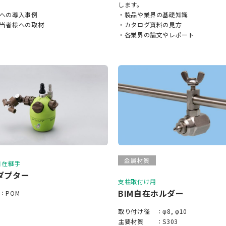
します。
への導入事例
・製品や業界の基礎知識
当者様への取材
・カタログ資料の見方
・各業界の論文やレポート
金属材質
用自在継手
アダプター
支柱取付け用
BIM自在ホルダー
：
POM
取り付け径 ：
φ8, φ10
主要材質 ：
S303