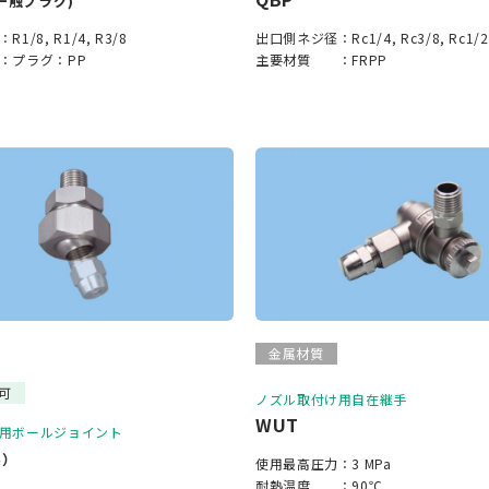
一触プラグ)
：
R1/8, R1/4, R3/8
出口側ネジ径：
Rc1/4, Rc3/8, Rc1/2
：
プラグ：PP
主要材質 ：
FRPP
金属材質
可
ノズル取付け用自在継手
WUT
用ボールジョイント
製）
使用最高圧力：
3 MPa
耐熱温度 ：
90℃