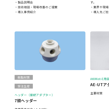
・製品説明会
す。
・技術相談・現場改善のご提案
・業界や現場
・導入事例紹介
・導入先ご担
樹脂材質
AKIMist-E
AE-UT
受注生産
主要材質 
ヘッダー（接続アダプター）
7頭ヘッダー