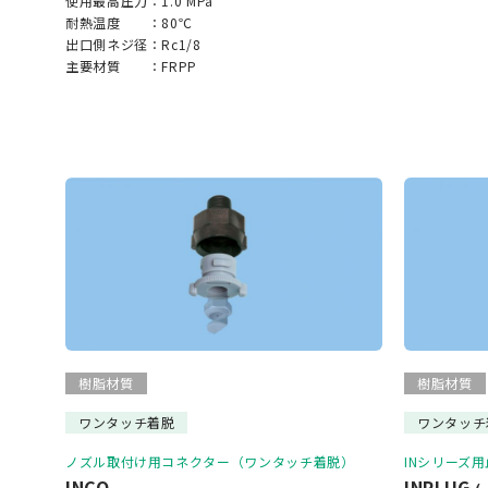
使用最高圧力：
1.0 MPa
耐熱温度 ：
80℃
出口側ネジ径：
Rc1/8
主要材質 ：
FRPP
樹脂材質
樹脂材質
ワンタッチ着脱
ワンタッチ
ノズル取付け用コネクター（ワンタッチ着脱）
INシリーズ
INCO
INPLUG