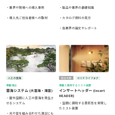
・業界や現場への導入事例
・製品や業界の基礎知識
・導入先ご担当者様への取材
・カタログ資料の見方
・各業界の論文やレポート
人工の雲海
受注生産
セミドライフォグ
景観演出
景観と調和するミスト装置
雲海システム
インサートヘッダー
(大雲海・滝雲)
(Insert
HEADER)
・屋外空間に人工の雲海を発生さ
せるシステム
・空間に調和する意匠性を実現し
たミスト装置
・光や音を組み合わせた演出にも