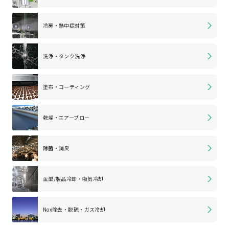
冷房・熱中症対策
洗浄・タンク洗浄
塗布・コーティング
乾燥・エアーブロー
除菌・消臭
金型/製品冷却・
吸気冷却
Nox除去・脱硫・
ガス冷却