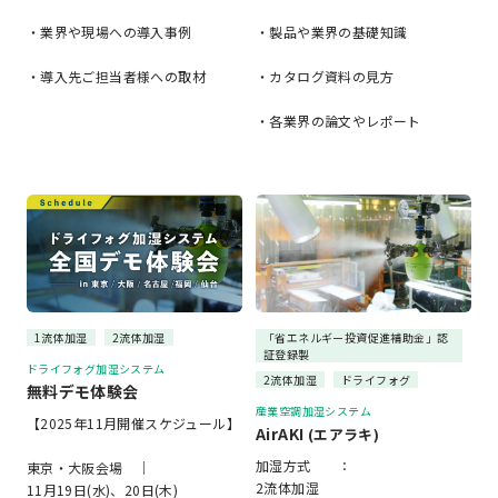
・業界や現場への導入事例
・製品や業界の基礎知識
・導入先ご担当者様への取材
・カタログ資料の見方
・各業界の論文やレポート
1流体加湿
2流体加湿
「省エネルギー投資促進補助金」認
証登録製
ドライフォグ加湿システム
2流体加湿
ドライフォグ
無料デモ体験会
産業空調加湿システム
【2025年11月開催スケジュール】
AirAKI
(エアラキ)
加湿方式 ：
東京・大阪会場 ｜
2流体加湿
11月19日(水)、20日(木)