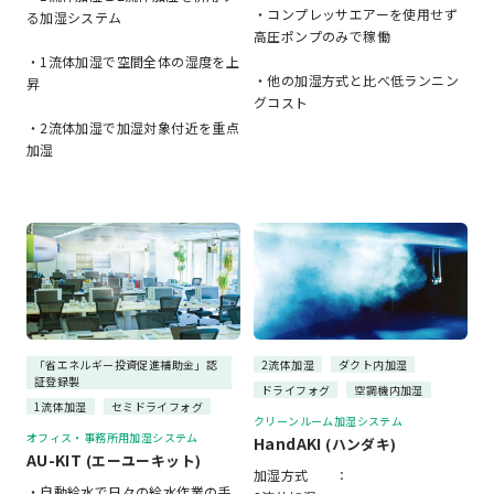
・コンプレッサエアーを使用せず
る加湿システム
高圧ポンプのみで稼働
・1流体加湿で空間全体の湿度を上
・他の加湿方式と比べ低ランニン
昇
グコスト
・2流体加湿で加湿対象付近を重点
加湿
「省エネルギー投資促進補助金」認
2流体加湿
ダクト内加湿
証登録製
ドライフォグ
空調機内加湿
1流体加湿
セミドライフォグ
クリーンルーム加湿システム
オフィス・事務所用加湿システム
HandAKI
(ハンダキ)
AU-KIT
(エーユーキット)
加湿方式 ：
・自動給水で日々の給水作業の手