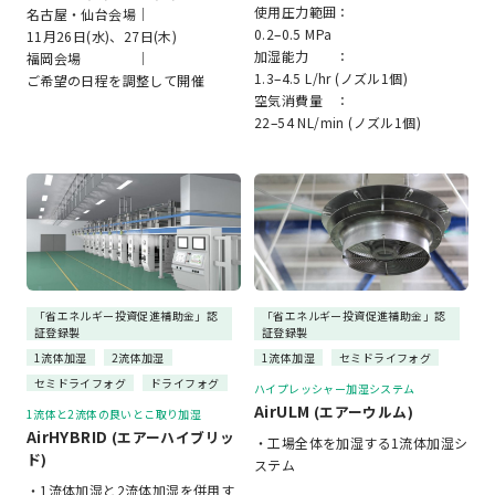
使用圧力範囲：
名古屋・仙台会場｜
0.2–0.5 MPa
11月26日(水)、27日(木)
加湿能力 ：
福岡会場 ｜
1.3–4.5 L/hr (ノズル1個)
ご希望の日程を調整して開催
空気消費量 ：
22–54 NL/min (ノズル1個)
「省エネルギー投資促進補助金」認
「省エネルギー投資促進補助金」認
証登録製
証登録製
1流体加湿
2流体加湿
1流体加湿
セミドライフォグ
セミドライフォグ
ドライフォグ
ハイプレッシャー加湿システム
AirULM
(エアーウルム)
1流体と2流体の良いとこ取り加湿
AirHYBRID
(エアーハイブリッ
・工場全体を加湿する1流体加湿シ
ド)
ステム
・1流体加湿と2流体加湿を併用す