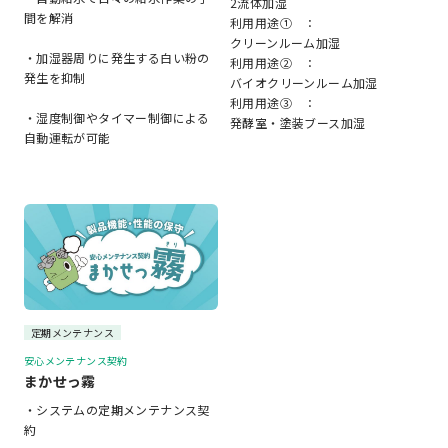
2流体加湿
間を解消
利用用途① ：
クリーンルーム加湿
・加湿器周りに発生する白い粉の
利用用途② ：
発生を抑制
バイオクリーンルーム加湿
利用用途③ ：
・湿度制御やタイマー制御による
発酵室・塗装ブース加湿
自動運転が可能
定期メンテナンス
安心メンテナンス契約
まかせっ霧
・システムの定期メンテナンス契
約