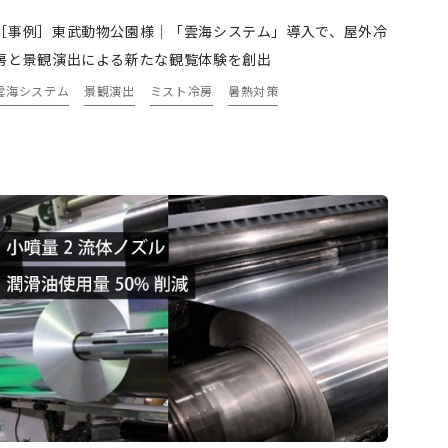
［事例］東武動物公園様｜「雲海システム」導入で、屋外冷
房と景観演出による新たな観覧体験を創出
雲海システム
景観演出
ミスト冷房
暑熱対策