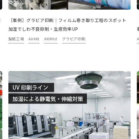
離
［事例］グラビア印刷｜フィルム巻き取り工程のスポット
加湿でしわ不良抑制・生産効率UP
製紙工場
AirAKI
AKIMist
グラビア印刷
A