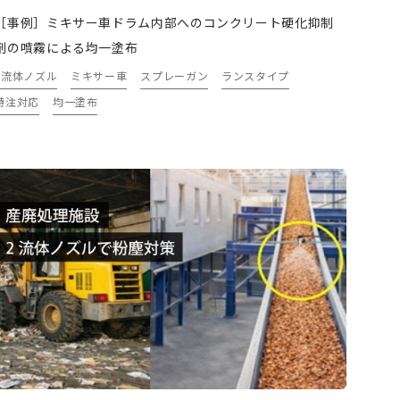
［事例］ミキサー車ドラム内部へのコンクリート硬化抑制
剤の噴霧による均一塗布
2流体ノズル
ミキサー車
スプレーガン
ランスタイプ
特注対応
均一塗布