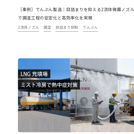
［事例］でんぷん製造｜目詰まりを抑える2流体微霧ノズ
で調湿工程の安定化と高効率化を実現
2流体ノズル
調湿
目詰まり抑制
でんぷん