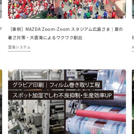
が
［事例］MAZDA Zoom-Zoom スタジアム広島さま｜夏の
暑さ対策・大雲海によるワクワク創出
雲海システム