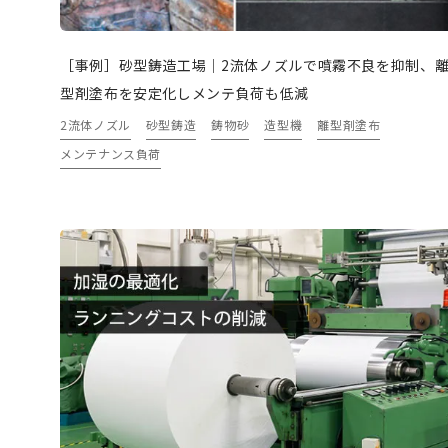
［事例］砂型鋳造工場｜2流体ノズルで噴霧不良を抑制、
型剤塗布を安定化しメンテ負荷も低減
2流体ノズル
砂型鋳造
鋳物砂
造型機
離型剤塗布
メンテナンス負荷