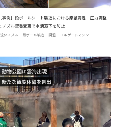
［事例］段ボールシート製造における原紙調湿｜圧力調整
とノズル型番変更で水滴落下を防止
2流体ノズル
段ボール製造
調湿
コルゲートマシン