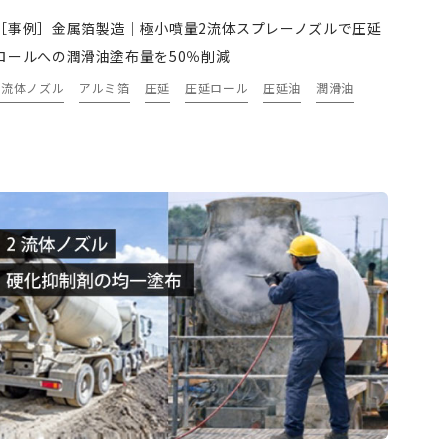
［事例］金属箔製造｜極小噴量2流体スプレーノズルで圧延
ロールへの潤滑油塗布量を50％削減
2流体ノズル
アルミ箔
圧延
圧延ロール
圧延油
潤滑油