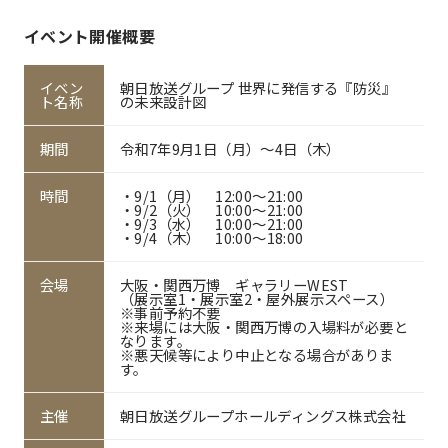
イベント開催概要
イベン
朝日放送グループ 世界に発信する『防災』
ト名称
の未来設計図
期間
令和7年9月1日（月）～4日（木）
時間
・9/1（月） 12:00～21:00
・9/2（火） 10:00～21:00
・9/3（水） 10:00～21:00
・9/4（木） 10:00～18:00
会場
大阪・関西万博 ギャラリーWEST
（展示室1・展示室2・屋外展示スペース）
※事前予約不要
※来場には大阪・関西万博の入場料が必要と
なります。
※悪天候等により中止となる場合がありま
す。
主催
朝日放送グループホールディングス株式会社