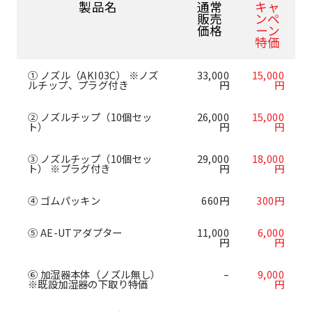
製品名
通常
キャ
販売
ンペ
価格
ーン
特価
① ノズル（AKI03C） ※ノズ
33,000
15,000
ルチップ、プラグ付き
円
円
② ノズルチップ（10個セッ
26,000
15,000
ト）
円
円
③ ノズルチップ（10個セッ
29,000
18,000
ト） ※プラグ付き
円
円
④ ゴムパッキン
660円
300円
⑤ AE-UTアダプター
11,000
6,000
円
円
⑥ 加湿器本体（ノズル無し）
–
9,000
※既設加湿器の下取り特価
円