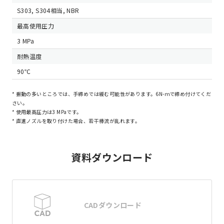
S303, S304相当, NBR
最高使用圧力
3 MPa
耐熱温度
90℃
* 振動の多いところでは、手締めでは緩む可能性があります。6N-ｍで締め付けてくだ
さい。
* 使用最高圧力は3 MPaです。
* 直進ノズルを取り付けた場合、若干棒流が乱れます。
資料ダウンロード
CADダウンロード