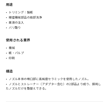
用途
トリミング：製紙
精密機械部品の局部洗浄
薬液の注入
バリ取り
使用される業界
機械
紙・パルプ
印刷
構造
ノズル本体の噴口部に高純度セラミックを使用したノズル。
ノズルとストレーナー（アダプター含む）の2部品より成り、損耗し
たノズルだけを取替えできる。