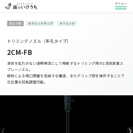
メニュー
受注生産
セラミックチップ
トリミング
トリミングノズル（多孔タイプ）
2CM-FB
液体を乱れのない透明棒流にして噴射するトリミング用の1流体直進ス
プレーノズル。
紙粉による噴口閉塞を低減する構造、またグリップ部を操作することで
孔位置を回転調整可能。