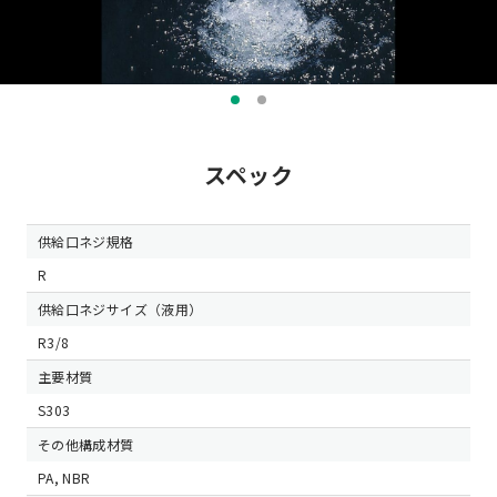
スペック
供給口ネジ規格
R
供給口ネジサイズ（液用）
R3/8
主要材質
S303
その他構成材質
PA, NBR