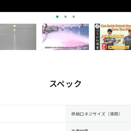
スペック
供給口ネジサイズ（液用）
主要材質