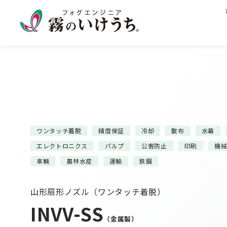
ワンタッチ着脱
精度保証
冷却
散布
水幕
エレクトロニクス
パルプ
公害防止
印刷
機
車輌
農林水産
運輸
鉄鋼
山形扇形ノズル（ワンタッチ着脱）
INVV-SS
（金属製）