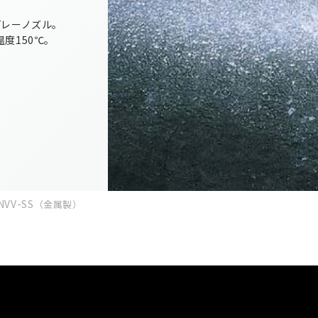
プレーノズル。
度150℃。
V-SS
（金属製）