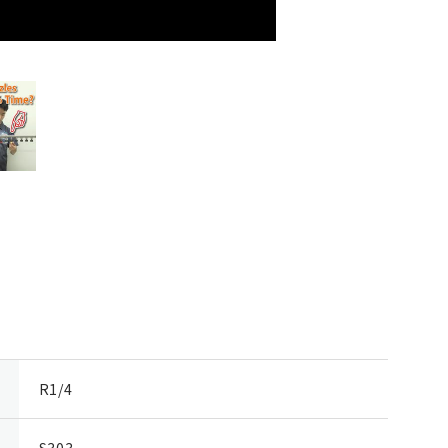
R1/4
S303