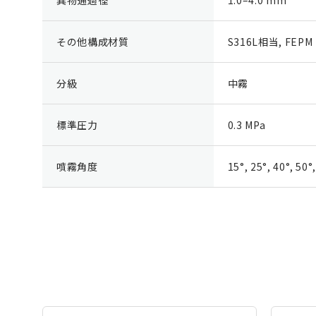
その他構成材質
S316L相当, FEPM
分級
中霧
標準圧力
0.3 MPa
噴霧角度
15°, 25°, 40°, 50°