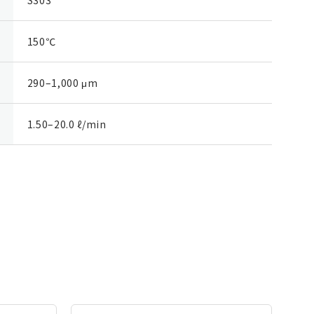
150℃
290–1,000 μm
1.50–20.0 ℓ/min