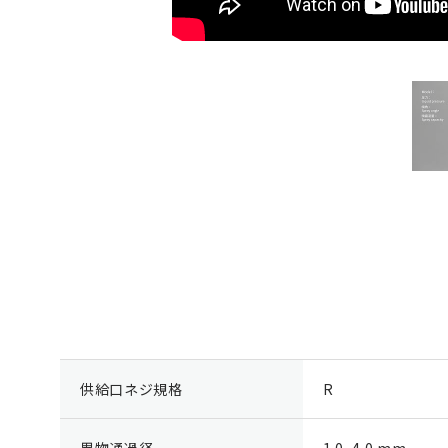
供給口ネジ規格
R
異物通過径
1.0–4.0 mm