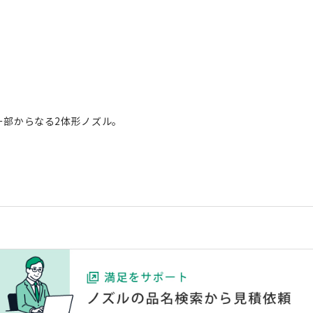
ー部からなる2体形ノズル。