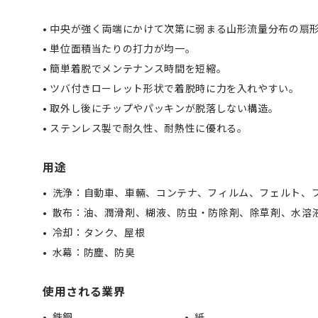
• 中央が強く両端にかけて次第に弱まる山形流量分布の扇
• 単位面積当たりの打力が均一。
• 簡単着脱でメンテナンス時間を短縮。
• ツバ付きローレット形状で着脱時に力を入れやすい。
• 取外し後にチップやパッキンが脱落しない構造。
• ステンレス製で耐久性、耐熱性に優れる。
用途
洗浄：自動車、車輛、コンテナ、フィルム、フェルト、
散布：油、潤滑剤、糊液、防虫・防除剤、除草剤、水溶
冷却：タンク、屋根
水幕：防塵、防臭
使用される業界
鉄鋼
紙