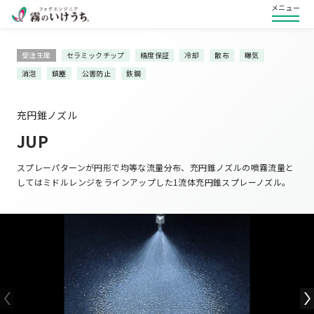
メニュー
受注生産
セラミックチップ
精度保証
冷却
散布
曝気
消泡
鎮塵
公害防止
鉄鋼
充円錐ノズル
JUP
スプレーパターンが円形で均等な流量分布、充円錐ノズルの噴霧流量と
してはミドルレンジをラインアップした1流体充円錐スプレーノズル。