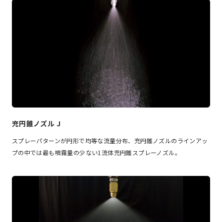
充円錐ノズル J
スプレーパターンが円形で均等な流量分布、充円錐ノズルのラインアッ
プの中では最も噴霧量の少ない1流体充円錐スプレーノズル。