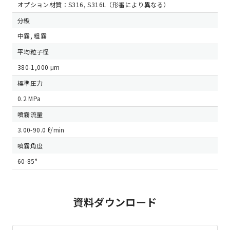
オプション材質：S316, S316L（形番により異なる）
分級
中霧, 粗霧
平均粒子径
380-1,000 μm
標準圧力
0.2 MPa
噴霧流量
3.00-90.0 ℓ/min
噴霧角度
60-85°
資料ダウンロード