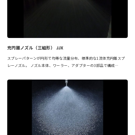
充円錐ノズル（三組形） JJX
スプレーパターンが円形で均等な流量分布、標準的な1流体充円錐スプ
レーノズル。 ノズル本体、ワーラー、アダプターの3部品で構成…