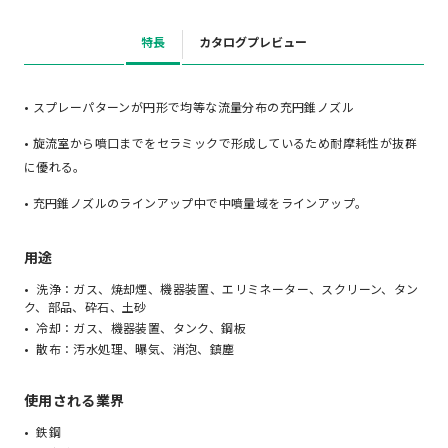
特長
カタログプレビュー
• スプレーパターンが円形で均等な流量分布の充円錐ノズル
• 旋流室から噴口までをセラミックで形成しているため耐摩耗性が抜群
に優れる。
• 充円錐ノズルのラインアップ中で中噴量域をラインアップ。
用途
洗浄：ガス、焼却煙、機器装置、エリミネーター、スクリーン、タン
ク、部品、砕石、土砂
冷却：ガス、機器装置、タンク、鋼板
散布：汚水処理、曝気、消泡、鎮塵
使用される業界
鉄鋼