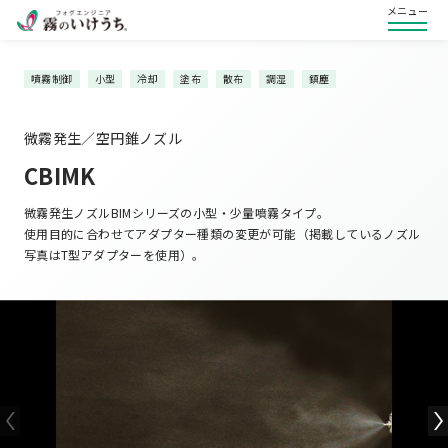
メニュー
噴霧制御
小型
冷却
塗布
散布
調湿
鎮塵
微霧発生／空円錐ノズル
CBIMK
微霧発生ノズルBIMシリーズの小型・少量噴霧タイプ。
使用目的に合わせてアダプター種類の変更が可能（掲載しているノズル
写真はT型アダプターを使用）。