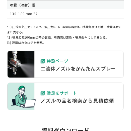
噴霧（噴射）幅
130–180 mm *2
*1) 圧搾空気圧力0.3MPa、液圧力0.1MPaの時の数値。噴霧角度は形番・噴霧条件に
より異なる。
*2) 噴霧距離100mmの時の数値。噴霧幅は形番・噴霧条件により異なる。
注) 詳細はカタログを参照。
資料ダウンロード