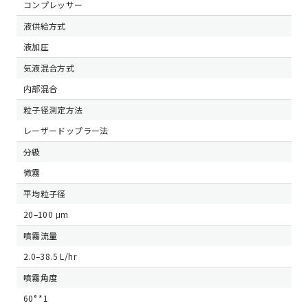
コンプレッサー
液供給方式
液加圧
気液混合方式
内部混合
粒子径測定方法
レーザードップラー法
分級
微霧
平均粒子径
20–100 μm
噴霧流量
2.0–38.5 L/hr
噴霧角度
60° *1