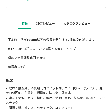
特長
3Dプレビュー
カタログプレビュー
• 平均粒子径が100μm以下の微霧を発生する2流体空円錐ノズル
• 0.1～0.3MPa程度の圧力で噴霧する液加圧タイプ
• 幅広い流量調整範囲を持つ
• 噴霧角度60°
用途
散布：離型剤、消臭剤（ゴミピット内、ゴミ回収車、流入渠）、油、
表面処理剤、防錆剤、潤滑剤、防虫剤、尿素水
冷却：金型、ガス、鋼板、鋼片、鋳物、車体、塗装物、板硝子、プラ
スチック
調湿：紙、排ガス、セラミック、コンクリート