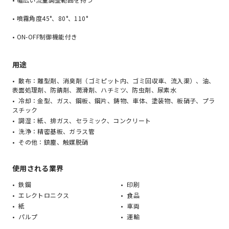
• 噴霧角度45°、80°、110°
• ON-OFF制御機能付き
用途
散布：離型剤、消臭剤（ゴミピット内、ゴミ回収車、流入渠）、油、
表面処理剤、防錆剤、潤滑剤、ハチミツ、防虫剤、尿素水
冷却：金型、ガス、鋼板、鋼片、鋳物、車体、塗装物、板硝子、プラ
スチック
調湿：紙、排ガス、セラミック、コンクリート
洗浄：精密基板、ガラス管
その他：鎮塵、触媒脱硝
使用される業界
鉄鋼
印刷
エレクトロニクス
食品
紙
車両
パルプ
運輸