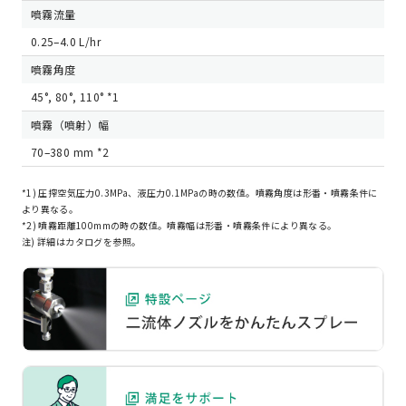
噴霧流量
0.25–4.0 L/hr
噴霧角度
45°, 80°, 110° *1
噴霧（噴射）幅
70–380 mm *2
*1) 圧搾空気圧力0.3MPa、液圧力0.1MPaの時の数値。噴霧角度は形番・噴霧条件に
より異なる。
*2) 噴霧距離100mmの時の数値。噴霧幅は形番・噴霧条件により異なる。
注) 詳細はカタログを参照。