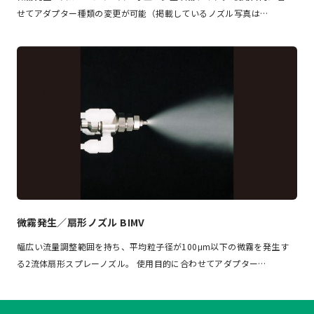
せてアダプター種類の変更が可能（掲載しているノズル写真は…
微霧発生／扇形ノズル BIMV
幅広い流量調整範囲を持ち、平均粒子径が100μm以下の微霧を発生す
る2流体扇形スプレーノズル。 使用目的に合わせてアダプター…