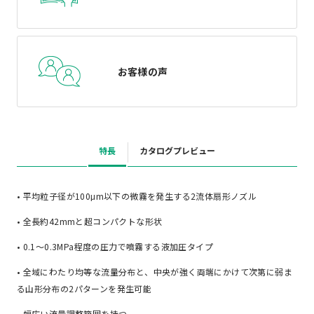
お客様の声
特長
カタログプレビュー
• 平均粒子径が100μm以下の微霧を発生する2流体扇形ノズル
• 全長約42mmと超コンパクトな形状
• 0.1～0.3MPa程度の圧力で噴霧する液加圧タイプ
• 全域にわたり均等な流量分布と、中央が強く両端にかけて次第に弱ま
る山形分布の2パターンを発生可能
• 幅広い流量調整範囲を持つ