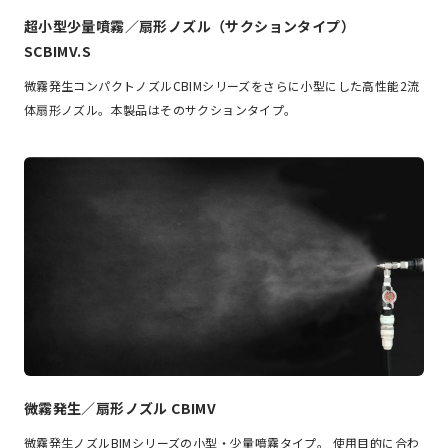
超小型少量噴霧／扇形ノズル（サクションタイプ）
SCBIMV.S
微霧発生コンパクトノズルCBIMシリーズをさらに小型にした高性能2流
体扇形ノズル。本製品はそのサクションタイプ。
微霧発生／扇形ノズル CBIMV
微霧発生ノズルBIMシリーズの小型・少量噴霧タイプ。 使用目的に合わ