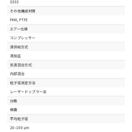
S303
その他構成材質
FKM, PTFE
エアー仕様
コンプレッサー
液供給方式
液加圧
気液混合方式
内部混合
粒子径測定方法
レーザードップラー法
分級
微霧
平均粒子径
20–100 μm