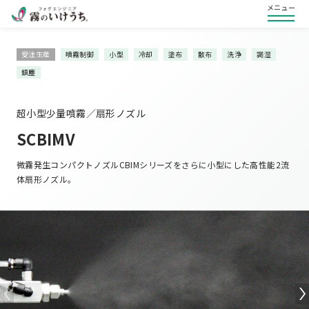
メニュー
受注生産
噴霧制御
小型
冷却
塗布
散布
洗浄
調湿
鎮塵
超小型少量噴霧／扇形ノズル
SCBIMV
微霧発生コンパクトノズルCBIMシリーズをさらに小型にした高性能2流
体扇形ノズル。