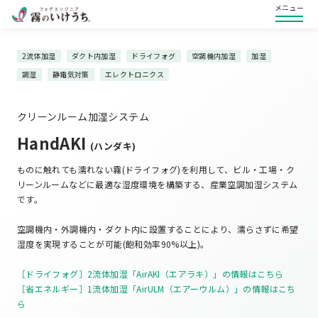
メニュー
2流体加湿
ダクト内加湿
ドライフォグ
空調機内加湿
加湿
調湿
静電気対策
エレクトロニクス
クリーンルーム加湿システム
HandAKI
(ハンダキ)
ものに触れても濡れない霧(ドライフォグ)を利用して、ビル・工場・ク
リーンルームなどに最適な湿度環境を構築する、産業空調加湿システム
です。
空調機内・外調機内・ダクト内に設置することにより、濡らさずに希望
湿度を実現することが可能(飽和効率90%以上)。
［ドライフォグ］2流体加湿「AirAKI（エアラキ）」の情報はこちら
［省エネルギー］1流体加湿「AirULM（エアーウルム）」の情報はこち
ら