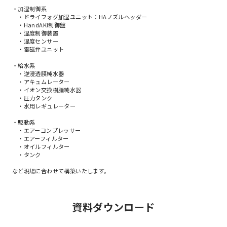
・加湿制御系
・ドライフォグ加湿ユニット：HAノズルヘッダー
・HandAKI制御盤
・湿度制御装置
・湿度センサー
・電磁弁ユニット
・給水系
・逆浸透膜純水器
・アキュムレーター
・イオン交換樹脂純水器
・圧力タンク
・水用レギュレーター
・駆動系
・エアーコンプレッサー
・エアーフィルター
・オイルフィルター
・タンク
など現場に合わせて構築いたします。
資料ダウンロード