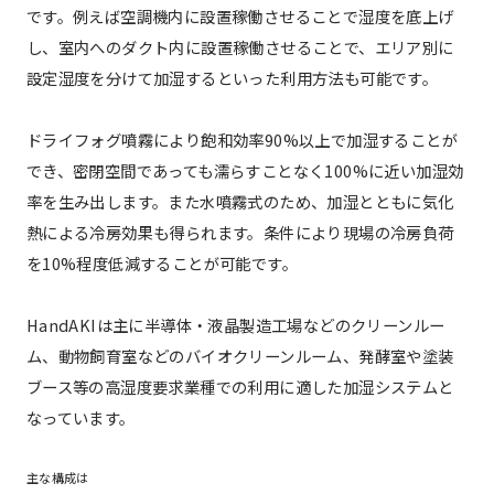
です。例えば空調機内に設置稼働させることで湿度を底上げ
し、室内へのダクト内に設置稼働させることで、エリア別に
設定湿度を分けて加湿するといった利用方法も可能です。
ドライフォグ噴霧により飽和効率90%以上で加湿することが
でき、密閉空間であっても濡らすことなく100%に近い加湿効
率を生み出します。また水噴霧式のため、加湿とともに気化
熱による冷房効果も得られます。条件により現場の冷房負荷
を10%程度低減することが可能です。
HandAKIは主に半導体・液晶製造工場などのクリーンルー
ム、動物飼育室などのバイオクリーンルーム、発酵室や塗装
ブース等の高湿度要求業種での利用に適した加湿システムと
なっています。
主な構成は