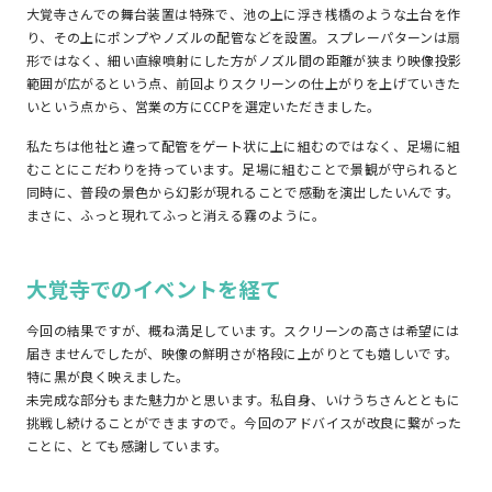
大覚寺さんでの舞台装置は特殊で、池の上に浮き桟橋のような土台を作
り、その上にポンプやノズルの配管などを設置。スプレーパターンは扇
形ではなく、細い直線噴射にした方がノズル間の距離が狭まり映像投影
範囲が広がるという点、前回よりスクリーンの仕上がりを上げていきた
いという点から、営業の方にCCPを選定いただきました。
私たちは他社と違って配管をゲート状に上に組むのではなく、足場に組
むことにこだわりを持っています。足場に組むことで景観が守られると
同時に、普段の景色から幻影が現れることで感動を演出したいんです。
まさに、ふっと現れてふっと消える霧のように。
大覚寺でのイベントを経て
今回の結果ですが、概ね満足しています。スクリーンの高さは希望には
届きませんでしたが、映像の鮮明さが格段に上がりとても嬉しいです。
特に黒が良く映えました。
未完成な部分もまた魅力かと思います。私自身、いけうちさんとともに
挑戦し続けることができますので。今回のアドバイスが改良に繋がった
ことに、とても感謝しています。