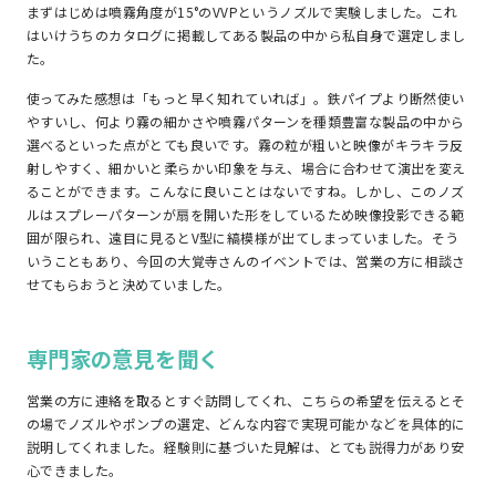
まずはじめは噴霧角度が15°のVVPというノズルで実験しました。これ
はいけうちのカタログに掲載してある製品の中から私自身で選定しまし
た。
使ってみた感想は「もっと早く知れていれば」。鉄パイプより断然使い
やすいし、何より霧の細かさや噴霧パターンを種類豊富な製品の中から
選べるといった点がとても良いです。霧の粒が粗いと映像がキラキラ反
射しやすく、細かいと柔らかい印象を与え、場合に合わせて演出を変え
ることができます。こんなに良いことはないですね。しかし、このノズ
ルはスプレーパターンが扇を開いた形をしているため映像投影できる範
囲が限られ、遠目に見るとV型に縞模様が出てしまっていました。そう
いうこともあり、今回の大覚寺さんのイベントでは、営業の方に相談さ
せてもらおうと決めていました。
専門家の意見を聞く
営業の方に連絡を取るとすぐ訪問してくれ、こちらの希望を伝えるとそ
の場でノズルやポンプの選定、どんな内容で実現可能かなどを具体的に
説明してくれました。経験則に基づいた見解は、とても説得力があり安
心できました。