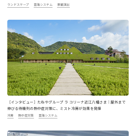
ランドスケープ
雲海システム
景観演出
［インタビュー］たねやグループ ラ コリーナ近江八幡さま｜屋外まで
伸びる待機列の熱中症対策に、ミスト冷房が効果を発揮
冷房
熱中症対策
雲海システム