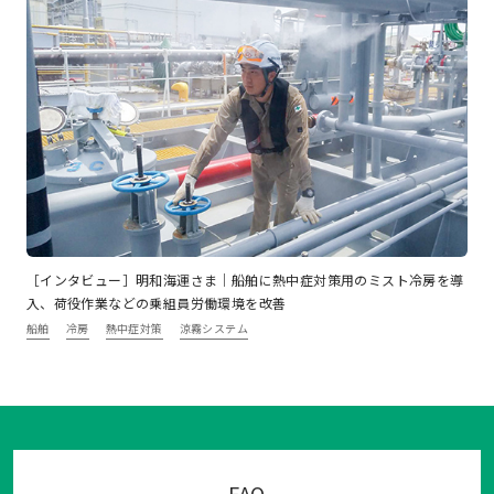
［インタビュー］明和海運さま｜船舶に熱中症対策用のミスト冷房を導
入、荷役作業などの乗組員労働環境を改善
船舶
冷房
熱中症対策
涼霧システム
FAQ