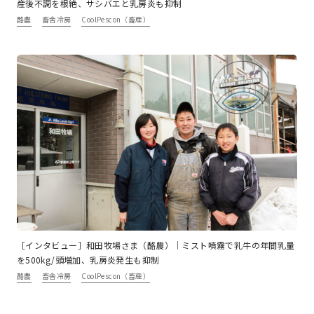
産後不調を根絶、サシバエと乳房炎も抑制
酪農
畜舎冷房
CoolPescon（畜産）
［インタビュー］和田牧場さま（酪農）｜ミスト噴霧で乳牛の年間乳量
を500kg/頭増加、乳房炎発生も抑制
酪農
畜舎冷房
CoolPescon（畜産）