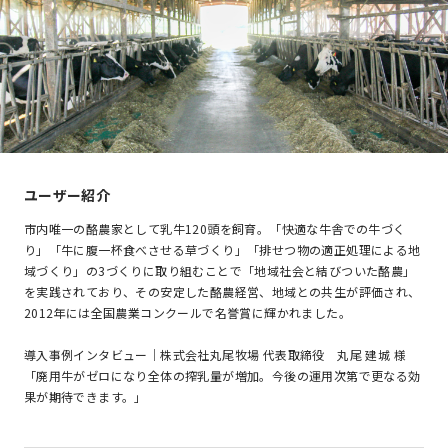
ユーザー紹介
市内唯一の酪農家として乳牛120頭を飼育。「快適な牛舎での牛づく
り」「牛に腹一杯食べさせる草づくり」「排せつ物の適正処理による地
域づくり」の3づくりに取り組むことで「地域社会と結びついた酪農」
を実践されており、その安定した酪農経営、地域との共生が評価され、
2012年には全国農業コンクールで名誉賞に輝かれました。
導入事例インタビュー｜株式会社丸尾牧場 代表取締役 丸尾 建城 様
「廃用牛がゼロになり全体の搾乳量が増加。今後の運用次第で更なる効
果が期待できます。」