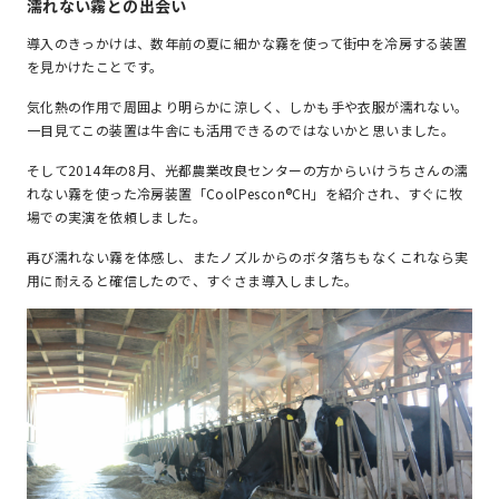
濡れない霧との出会い
導入のきっかけは、数年前の夏に細かな霧を使って街中を冷房する装置
を見かけたことです。
気化熱の作用で周囲より明らかに涼しく、しかも手や衣服が濡れない。
一目見てこの装置は牛舎にも活用できるのではないかと思いました。
そして2014年の8月、光都農業改良センターの方からいけうちさんの濡
れない霧を使った冷房装置「CoolPescon®CH」を紹介され、すぐに牧
場での実演を依頼しました。
再び濡れない霧を体感し、またノズルからのボタ落ちもなくこれなら実
用に耐えると確信したので、すぐさま導入しました。