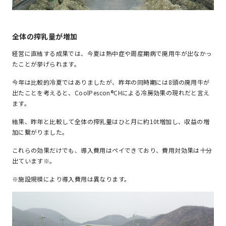
全体の搾乳量が増加
経営に直結する成果では、今夏は熱中症や周産期病で廃用牛が出なかっ
たことが挙げられます。
今年は比較的冷夏ではありましたが、昨年の同時期には8頭の廃用牛が
出たことを考えると、CoolPescon®CHによる冷房効果の現れだと言え
ます。
結果、昨年と比較して全体の搾乳量はひと月に約10t増加し、収益の増
加に繋がりました。
これらの効果だけでも、導入費用はペイできており、費用対効果は十分
出ています※。
※施設規模により導入費用は異なります。