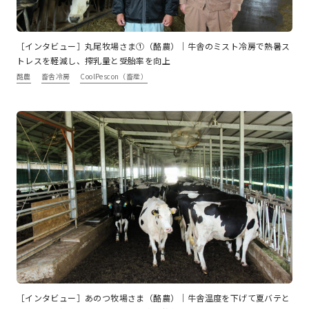
［インタビュー］丸尾牧場さま①（酪農）｜牛舎のミスト冷房で熱暑ス
トレスを軽減し、搾乳量と受胎率を向上
酪農
畜舎冷房
CoolPescon（畜産）
［インタビュー］あのつ牧場さま（酪農）｜牛舎温度を下げて夏バテと