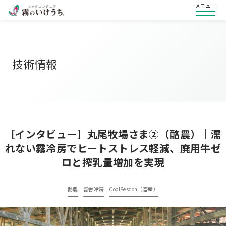
メニュー
技術情報
［インタビュー］丸尾牧場さま②（酪農）｜濡
れない霧冷房でヒートストレス軽減、廃用牛ゼ
ロと搾乳量増加を実現
酪農
畜舎冷房
CoolPescon（畜産）