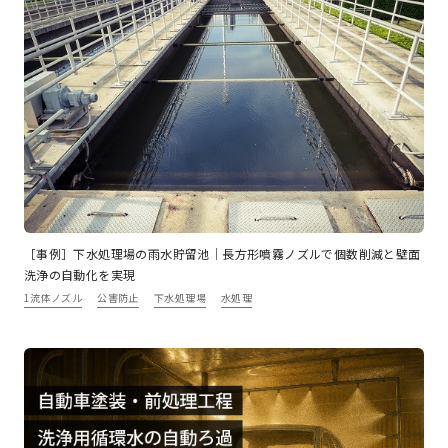
［事例］下水処理場の雨水貯留池｜長方形噴霧ノズルで個数削減と壁面
洗浄の自動化を実現
1流体ノズル
公害防止
下水処理場
水処理