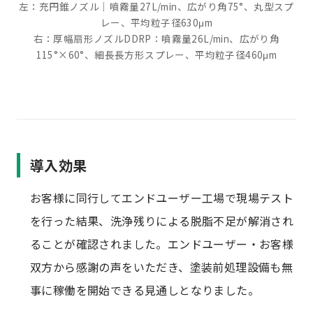
左：充円錐ノズル｜噴霧量27L/min、広がり角75°、丸型スプ
レー、平均粒子径630μm
右：厚幅扇形ノズルDDRP：噴霧量26L/min、広がり角
115°×60°、細長長方形スプレー、平均粒子径460μm
導入効果
お客様に同行してエンドユーザー工場で現場テスト
を行った結果、洗浄残りによる脱脂不足が解消され
ることが確認されました。エンドユーザー・お客様
双方から感謝の声をいただき、塗装前処理設備も無
事に稼働を開始できる見通しとなりました。