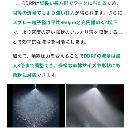
し、DDRPは
細長い長方形でワークに当たる
ため、
同等の流量でもより強い打力
が得られます。さらに
スプレー粒子径は平均460μmと充円錐の3/4以下
で、より密度の高い霧状のアルカリ液を噴射するこ
とで効率的な洗浄を可能にします。
加えて、噴霧圧力を変えることで
DDRPの流量は最
大3倍まで調整でき、多様な車体サイズや形状にも
柔軟に対応
できます。