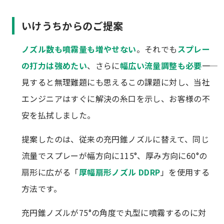
いけうちからのご提案
ノズル数も噴霧量も増やせない
。それでも
スプレー
の打力は強めたい
、さらに
幅広い流量調整も必要
――一
見すると無理難題にも思えるこの課題に対し、当社
エンジニアはすぐに解決の糸口を示し、お客様の不
安を払拭しました。
提案したのは、従来の充円錐ノズルに替えて、同じ
流量でスプレーが幅方向に115°、厚み方向に60°の
扇形に広がる「
厚幅扇形ノズル DDRP
」を使用する
方法です。
充円錐ノズルが75°の角度で丸型に噴霧するのに対