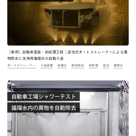
［事例］自動車塗装・前処理工程｜逆洗式オートストレーナーによる異
物除去と洗浄用循環水の自動ろ過
オートストレーナー
ろ過装置
自動化
異物除去
前処理
逆洗
循環水