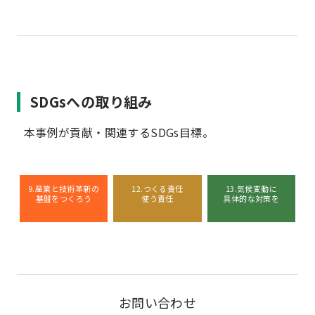
SDGsへの取り組み
本事例が貢献・関連するSDGs目標。
9.産業と技術革新の
12.つくる責任
13.気候変動に
基盤をつくろう
使う責任
具体的な対策を
お問い合わせ