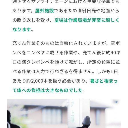
通させるサプライチェーンにおける重要な拠点でも
あります。
屋外施設
であるため直射日光や地面から
の照り返しを受け、
夏場は作業環境が非常に厳しく
なります
。
充てん作業そのものは自動化されていますが、空ボ
ンベをコンベヤに載せる作業や、充てん後に約90キ
ロの満タンボンベを傾けて転がし、所定の位置に並
べる作業は人力で行わざるを得ません。しかも1日
あたり約2,000本を扱う必要があり、
暑さと相まっ
て体への負担は大きなものでした
。