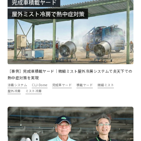
［事例］完成車積載ヤード｜微細ミスト屋外冷房システムで炎天下での
熱中症対策を実現
涼霧システム
CLJ-Dome
完成車ヤード
積載ヤード
微細ミスト
屋外冷房
ミスト冷房