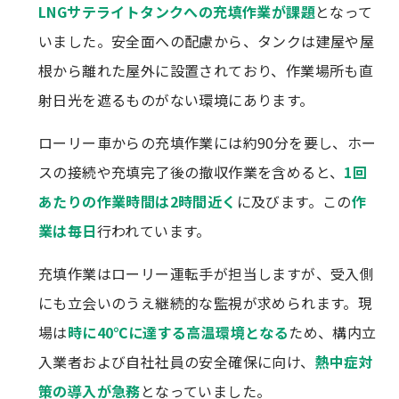
LNGサテライトタンクへの充填作業が課題
となって
いました。安全面への配慮から、タンクは建屋や屋
根から離れた屋外に設置されており、作業場所も直
射日光を遮るものがない環境にあります。
ローリー車からの充填作業には約90分を要し、ホー
スの接続や充填完了後の撤収作業を含めると、
1回
あたりの作業時間は2時間近く
に及びます。この
作
業は毎日
行われています。
充填作業はローリー運転手が担当しますが、受入側
にも立会いのうえ継続的な監視が求められます。現
場は
時に40℃に達する高温環境となる
ため、構内立
入業者および自社社員の安全確保に向け、
熱中症対
策の導入が急務
となっていました。