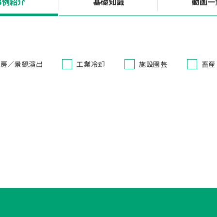
事例紹介
基礎知識
動画一
冷房／景観演出
工業冷却
施設園芸
畜産