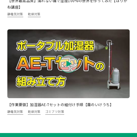
【世界最高品質】濡れない霧で湿度100%の世界を作ってみた【はりが
ね講座】
静電気対策
乾燥対策
【作業要領】加湿器AE-Tセットの組付け手順【霧のいけうち】
静電気対策
乾燥対策
ゴミブツ対策