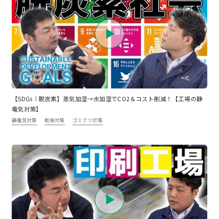
【SDGs｜脱炭素】蒸気加湿→水加湿でCO2＆コスト削減！【工場の静
電気対策】
静電気対策
乾燥対策
ゴミブツ対策