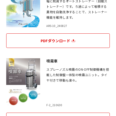
幅に削減するオートストレーナー（自動ス
トレーナー）です。ろ過によって堆積する
異物を自動洗浄することで、ストレーナー
機能を維持します。
ARS-10_240827
PDFダウンロード
噴霧車
スプレーノズル噴霧のON-OFF制御機構を搭
載した制御盤一体型の噴霧ユニット。タイ
ヤ付きで移動も楽々。
F-2_210630