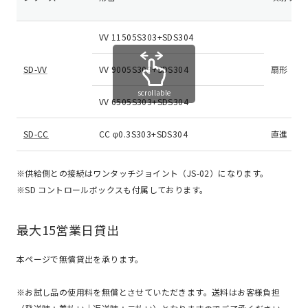
VV 11505S303+SDS304
SD-VV
VV 9005S303+SDS304
扇形
scrollable
VV 6505S303+SDS304
SD-CC
CC φ0.3S303+SDS304
直進
※供給側との接続はワンタッチジョイント（JS-02）になります。
※SD コントロールボックスも付属しております。
最大15営業日貸出
本ページで無償貸出を承ります。
※お試し品の使用料を無償とさせていただきます。送料はお客様負担