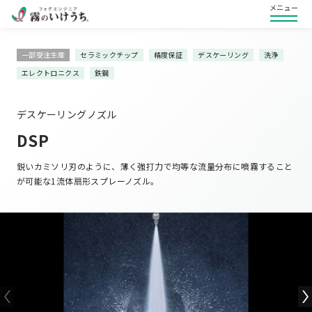
メニュー
一部受注生産
セラミックチップ
精度保証
デスケーリング
洗浄
エレクトロニクス
鉄鋼
デスケーリングノズル
DSP
鋭いカミソリ刃のように、薄く強打力で均等な流量分布に噴霧すること
が可能な1流体扇形スプレーノズル。