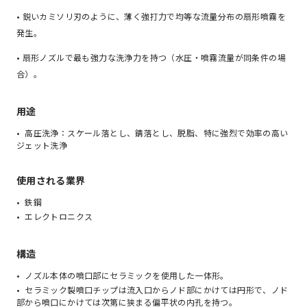
• 鋭いカミソリ刃のように、薄く強打力で均等な流量分布の扇形噴霧を
発生。
• 扇形ノズルで最も強力な洗浄力を持つ（水圧・噴霧流量が同条件の場
合）。
用途
高圧洗浄：スケール落とし、錆落とし、脱脂、特に強烈で効率の高い
ジェット洗浄
使用される業界
鉄鋼
エレクトロニクス
構造
ノズル本体の噴口部にセラミックを使用した一体形。
セラミック製噴口チップは流入口からノド部にかけては円形で、ノド
部から噴口にかけては次第に狭まる偏平状の内孔を持つ。