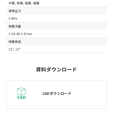
中霧, 微霧, 粗霧, 細霧
標準圧力
5 MPa
噴霧流量
5.59–86.5 ℓ/min
噴霧角度
12°, 15°
資料ダウンロード
CADダウンロード