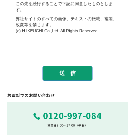
お電話でのお問い合わせ
0120-997-084
営業日9:00～17:00（平日）