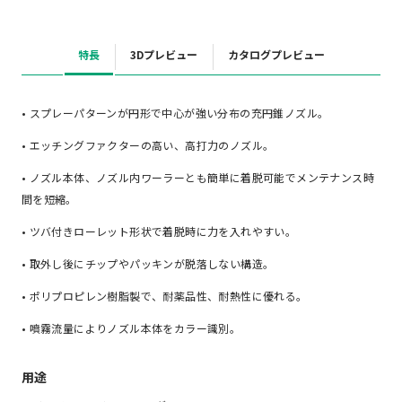
特長
3Dプレビュー
カタログプレビュー
• スプレーパターンが円形で中心が強い分布の充円錐ノズル。
• エッチングファクターの高い、高打力のノズル。
• ノズル本体、ノズル内ワーラーとも簡単に着脱可能でメンテナンス時
間を短縮。
• ツバ付きローレット形状で着脱時に力を入れやすい。
• 取外し後にチップやパッキンが脱落しない構造。
• ポリプロピレン樹脂製で、耐薬品性、耐熱性に優れる。
• 噴霧流量によりノズル本体をカラー識別。
用途