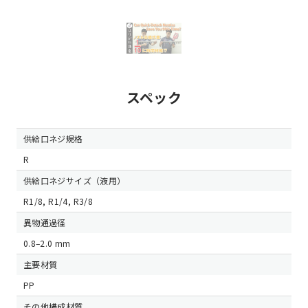
スペック
供給口ネジ規格
R
供給口ネジサイズ（液用）
R1/8, R1/4, R3/8
異物通過径
0.8–2.0 mm
主要材質
PP
その他構成材質