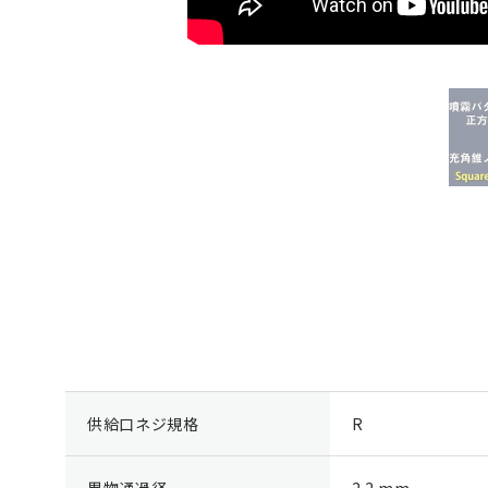
供給口ネジ規格
R
異物通過径
2.2 mm