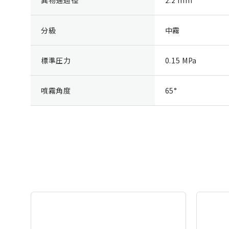
分級
中霧
標準圧力
0.15 MPa
噴霧角度
65°