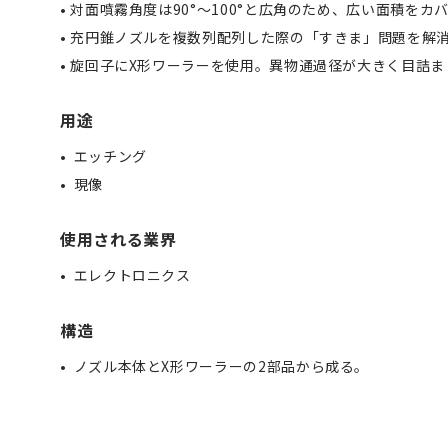
• 対面噴霧角度は90°～100°と広角のため、広い面積をカ
• 充円錐ノズルを複数列配列した際の「すきま」問題を解
• 旋回子にX形ワーラーを使用。異物通過径が大きく目詰
用途
エッチング
現像
使用される業界
エレクトロニクス
構造
ノズル本体とX形ワーラーの2部品から成る。