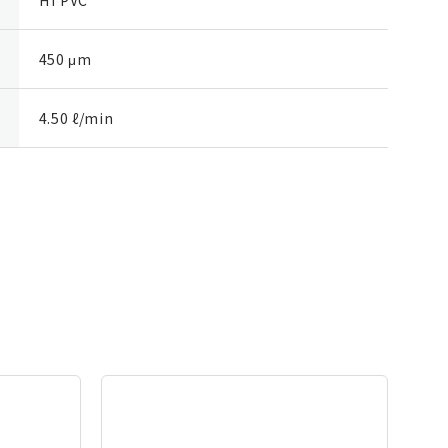
450 μm
4.50 ℓ/min