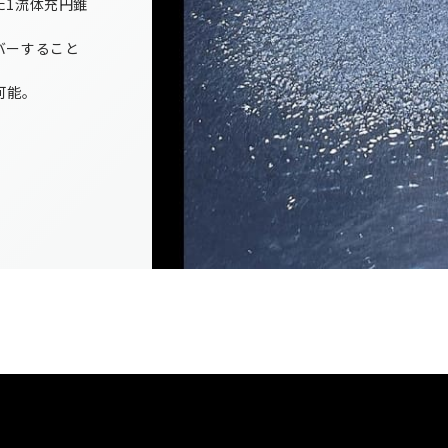
た1流体充円錐
バーすること
可能。