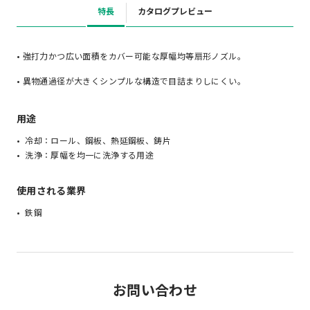
特長
カタログプレビュー
• 強打力かつ広い面積をカバー可能な厚幅均等扇形ノズル。
• 異物通過径が大きくシンプルな構造で目詰まりしにくい。
用途
冷却：ロール、鋼板、熱延鋼板、鋳片
洗浄：厚幅を均一に洗浄する用途
使用される業界
鉄鋼
お問い合わせ