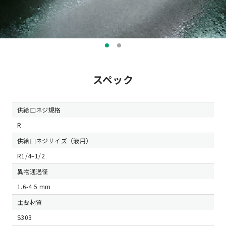
スペック
供給口ネジ規格
R
供給口ネジサイズ（液用）
R1/4–1/2
異物通過径
1.6-4.5 mm
主要材質
S303