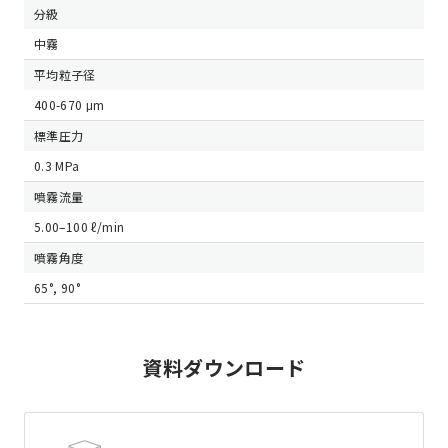
分級
中霧
平均粒子径
400-670 μm
標準圧力
0.3 MPa
噴霧流量
5.00–100 ℓ/min
噴霧角度
65°, 90°
資料ダウンロード