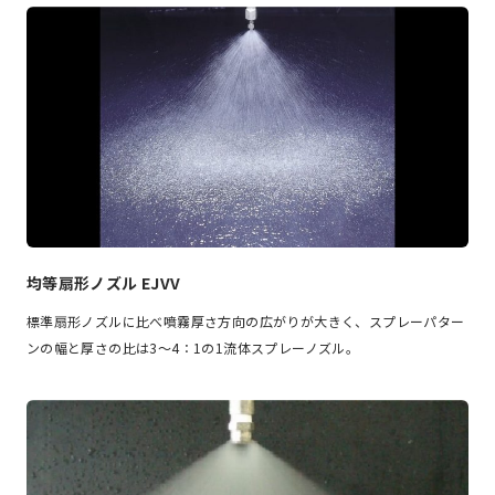
均等扇形ノズル EJVV
標準扇形ノズルに比べ噴霧厚さ方向の広がりが大きく、スプレーパター
ンの幅と厚さの比は3～4：1の1流体スプレーノズル。