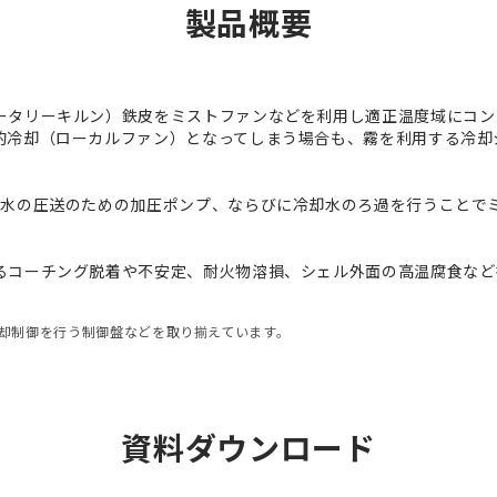
製品概要
ータリーキルン）鉄皮をミストファンなどを利用し適正温度域にコン
的冷却（ローカルファン）となってしまう場合も、霧を利用する冷却
却水の圧送のための加圧ポンプ、ならびに冷却水のろ過を行うことで
るコーチング脱着や不安定、耐火物溶損、シェル外面の高温腐食など
却制御を行う制御盤などを取り揃えています。
資料ダウンロード