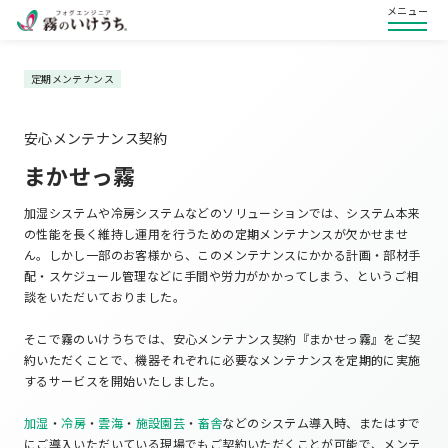
メニュー
定期メンテナンス
安心メンテナンス契約
まかせっ霧
加湿システムや冷房システムなどのソリューションでは、システム本来
の性能を長く維持し運用を行うための定期メンテナンスが欠かせませ
ん。しかし一部のお客様から、このメンテナンスにかかる計画・部材手
配・スケジュール管理などに手間や労力がかかってしまう、というご相
談をいただいておりました。
そこで霧のいけうちでは、安心メンテナンス契約『まかせっ霧』をご契
約いただくことで、機器それぞれに必要なメンテナンスを定期的に実施
するサービスを開始いたしました。
加湿
・
冷房
・
雲海
・
施設園芸
・
畜舎
などのシステム導入時、またはすで
にご導入いただいている現場でもご契約いただくことが可能で、メンテ