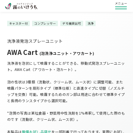
メニュー
キャスター付
コンプレッサー
デモ機貸出可
洗浄
洗浄液発泡スプレーユニット
AWA Cart
(泡洗浄ユニット・アワカート)
洗浄液を泡状にして噴霧することができる、移動式発泡スプレーユニッ
ト。AWA Cart（アワカート・泡カート）。
泡の性状は3種類（流動状、クリーム状、ムース状）に調整可能、また
噴霧パターンを扇形タイプ（標準仕様）と直進タイプに切替（ノズルチ
ップを交換）可能。噴霧するためのガン部は用途に合わせて標準タイプ
と長柄のランスタイプから選択可能。
*泡質の写真は某社食器・野菜用中性洗剤を1%希釈して使用した際のも
のです（流動状、クリーム状、ムース状）。
本製品は
無償お試し品貸出
を一部形番で行っております。実際にお試し