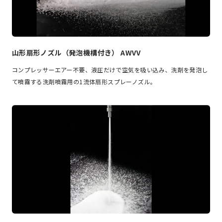
山形扇形ノズル（発泡機構付き） AWVV
コンプレッサーエアー不要、液圧だけで空気を吸い込み、洗剤を発泡し
て噴霧する洗剤噴霧用の1流体扇形スプレーノズル。