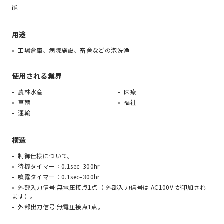
能
用途
工場倉庫、病院施設、畜舎などの泡洗浄
使用される業界
農林水産
医療
車輌
福祉
運輸
構造
制御仕様について。
待機タイマー：0.1sec–300hr
噴霧タイマー：0.1sec–300hr
外部入力信号:無電圧接点1点（ 外部入力信号は AC100V が印加され
ます）。
外部出力信号:無電圧接点1点。