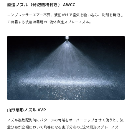
直進ノズル（発泡機構付き） AWCC
コンプレッサーエアー不要、液圧だけで空気を吸い込み、洗剤を発泡し
て噴霧する洗剤噴霧用の1流体直進スプレーノズル。
山形扇形ノズル VVP
ノズル複数配列時にパターンの両端をオーバーラップさせて使うと、流
量分布が全幅において均等になる山形分布の1流体扇形スプレーノズ…