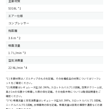
主要材質
S316L *1
エアー仕様
コンプレッサー
飛距離
3.6 m *2
噴霧流量
1.7 L/min *3
空気消費量
22 NL/min *4
*1) 主要材質はノズルチップのものを記載。その他構成品の材質についてはリーフレ
ットをご確認ください。
*2) 飛距離はレギュレータ圧力0.3MPa, スロットルバルブ1.0回転, 泡質がクリーム状,
高さ1mの位置から噴霧した際の値を記載。その他条件時については取扱説明書をご
確認ください。
*3*4) 噴霧流量と空気消費量はレギュレータ圧力0.3MPa, スロットルバルブ1.0回転,
ニードルバルブ0.5回転, 水噴霧時の値を記載。噴霧流量は液剤の種類や濃度などの調