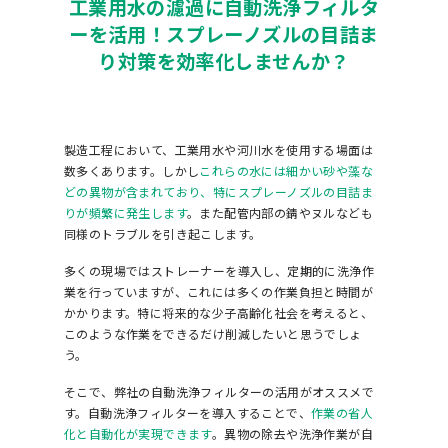
工業用水の濾過に自動洗浄フィルタ
ーを活用！スプレーノズルの目詰ま
り対策を効率化しませんか？
製造工程において、工業用水や河川水を使用する場面は
数多くあります。しかし
これらの水には細かい砂や藻な
どの異物が含まれており、特にスプレーノズルの目詰ま
りが頻繁に発生します
。また配管内部の錆やヌルなども
同様のトラブルを引き起こします。
多くの現場ではストレーナーを導入し、定期的に洗浄作
業を行っていますが、これには多くの作業負担と時間が
かかります。特に将来的な少子高齢化社会を考えると、
このような作業をできるだけ削減したいと思うでしょ
う。
そこで、弊社の自動洗浄フィルターの活用がオススメで
す。自動洗浄フィルターを導入することで、
作業の省人
化と自動化が実現できます
。異物の除去や洗浄作業が自