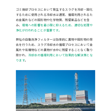
ゴミ焼却プロセスにおいて発生するスラグを冷却・固化
するために使用される冷却水は通常、循環利用されるた
め金属片などの固形物や化学物質、残留薬品などを含
み、
環境への影響を最小限に抑えるため、適切な処理や
浄化が行われることが重要です。
弊社の自動洗浄フィルターは効率的に異物や固形物の除
去を行うため、スラグ冷却水の循環プロセスにおいて金
属片や有機物などの異物が水中に残留することなく取り
除かれ、
冷却水の循環利用において効果的な解決策とな
ります
。