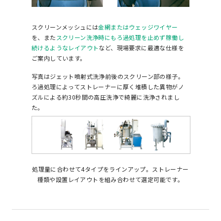
スクリーンメッシュには
金網またはウェッジワイヤー
を、また
スクリーン洗浄時にもろ過処理を止めず稼働し
続けるようなレイアウト
など、現場要求に最適な仕様を
ご案内しています。
写真はジェット噴射式洗浄前後のスクリーン部の様子。
ろ過処理によってストレーナーに厚く堆積した異物がノ
ズルによる約30秒間の高圧洗浄で綺麗に洗浄されまし
た。
*ろ過対象液によって洗浄時間は異なります。
処理量に合わせて4タイプをラインアップ。ストレーナー
種類や設置レイアウトを組み合わせて選定可能です。