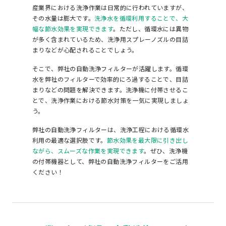
産業界における洗浄作業は日常的に行われていますが、
その水量は膨大です。
洗浄水を循環利用することで、大
幅な節水効果を実現できます
。ただし、循環水には異物
が多く含まれているため、洗浄用スプレーノズルの目詰
まりなどが心配されることでしょう。
そこで、弊社の自動洗浄フィルターが活躍します。循環
水を弊社のフィルターで効率的にろ過することで、目詰
まりなどの問題を解決できます。洗浄機に付帯させるこ
とで、洗浄作業における節水対策を一気に実現しましょ
う。
弊社の自動洗浄フィルターは、洗浄工程における循環水
利用の最適な選択肢です。
節水効果を最大限に引き出し
ながら、スムーズな作業を実現できます
。ぜひ、洗浄機
の付帯機器として、弊社の自動洗浄フィルターをご活用
ください！