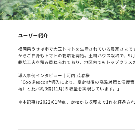
ユーザー紹介
福岡県うきは市で大玉トマトを生産されている農家さまです。
からご自身もトマトの栽培を開始。土耕ハウス栽培で、9
栽培工夫を積み重ねられており、地区内でもトップクラスの
導入事例インタビュー｜河内 茂春様
「CoolPescon®導入により、夏定植後の高温対策と
均）と比べ約3倍(11月)の収量を実現しています。」
＊本記事は2022/01時点、定植から収穫まで1作を経過