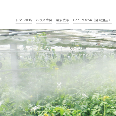
トマト栽培
ハウス冷房
薬液散布
CoolPescon（施設園芸）