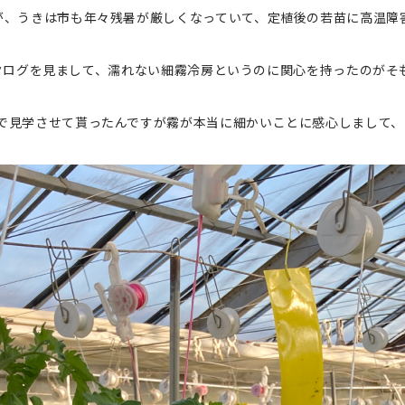
が、うきは市も年々残暑が厳しくなっていて、定植後の若苗に高温障
®のカタログを見まして、濡れない細霧冷房というのに関心を持ったのが
で見学させて貰ったんですが霧が本当に細かいことに感心しまして、