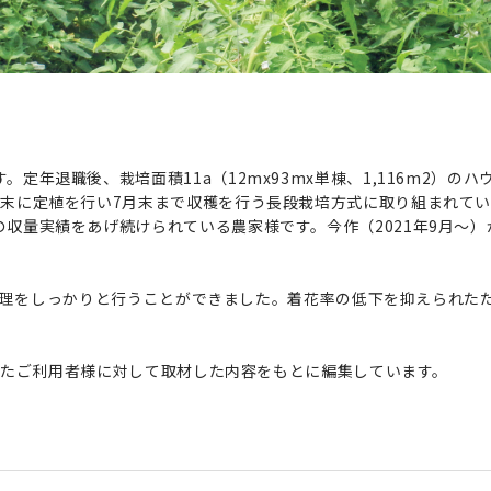
定年退職後、栽培面積11a（12mx93mx単棟、1,116m2）
月末に定植を行い7月末まで収穫を行う長段栽培方式に取り組まれて
収量実績をあげ続けられている農家様です。今作（2021年9月～
湿度管理をしっかりと行うことができました。着花率の低下を抑えられ
されたご利用者様に対して取材した内容をもとに編集しています。