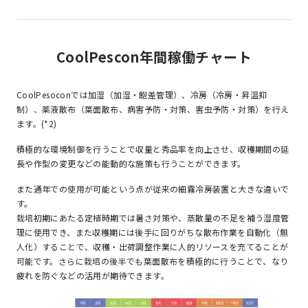
CoolPescon年間稼働チャート
CoolPesoconでは加湿（加湿・飽差管理）、冷房（冷房・昇温抑
制）、薬液散布（葉面散布、病害予防・対策、害虫予防・対策）を行え
ます。(*2)
積極的な環境制御を行うことで収量と秀品率を向上させ、収穫期間の延
長や作型の変更などの能動的な施策も行うことができます。
また通年での使用が可能という点が従来の細霧冷房装置と大きな違いで
す。
栽培初期にあたる定植時期では暑さ対策や、蒸散量の不足を補う湿度管
理に使用でき、また収穫期には後手に回りがちな散布作業を自動化（無
人化）することで、収穫・出荷調整作業に人的リソースを充てることが
可能です。さらに栽培の後半でも葉面散布を積極的に行うことで、なり
疲れを防ぐなどの活用が期待できます。