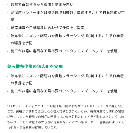
通年で貢献するから費用対効果が高い
温湿度センサーまたは複合環境制御盤に接続することで自動制御が可
能
温室構造や目標環境に合わせて仕様をご提案
散布後にノズル・配管内を自動フラッシング(洗浄)することで作業者
の曝露を予防
施工が非常に容易な工具不要のワンタッチノズルヘッダーを使用
薬液散布作業の無人化を実現
散布後にノズル・配管内を自動フラッシング(洗浄)することで作業者
の暴露を予防
施工が非常に容易な工具不要のワンタッチノズルヘッダーを使用
*1) セミドライフォグとは、平均粒子径（霧の平均サイズ）が10～30μmの霧を指し
ます。微細かつ濡れの原因となる粗大粒子を含まないため、細霧冷房では濡れの問題
が発生していた現場での利用に好適です。似た名称としてドライ型ミストというもの
もあり、こちらは粒子の大きさに定義がないことから各メーカー・各製品によってそ
れぞれ大きな差異が存在しています。