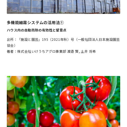
多機能細霧システムの活用法①
ハウス内の自動防除の有効性と留意点
出所：「施設と園芸」195（2021年秋）号（一般社団法人日本施設園芸
協会）
著者：株式会社いけうちアグロ事業部 渡邉 賢, 土井 将希