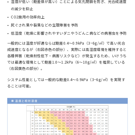
湿度が低い（飽差値が高い）ことによる気孔閉鎖を防ぎ、光合成速度
の減少を抑止
CO2施用の効率向上
尻ぐされ果や裂果などの生理障害を予防
低湿度（乾燥に影響されやすいダニやうどんこ病などの病害虫を予防
一般的には温度が好適ならば飽差0.4～0.9kPa（3~6g/㎥）で高い光合
成速度となるが（右図赤色の部分）、実際には高湿度環境を維持すると
各種弊害（乾燥耐性低下・病害リスクなど）が発生するため、いけうち
では最適な環境として飽差1.0～1.2kPa（6～10g/㎥）を推奨している
（右図黄色の部分）。
システム性能としては一般的な飽差0.4～0.9kPa（3~6g/㎥）を実現す
ることは可能。