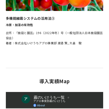
多機能細霧システムの活用法②
冷房・加湿の有効性
出所：「施設と園芸」196（2022年冬）号（一般社団法人日本施設園芸
協会）
著者：株式会社いけうちアグロ事業部 渡邉 賢, 大畠 駿
導入実績Map