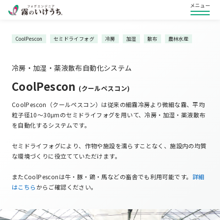
メニュー
CoolPescon
セミドライフォグ
冷房
加湿
散布
農林水産
冷房・加湿・薬液散布自動化システム
CoolPescon
(クールペスコン)
CoolPescon（クールペスコン）は従来の細霧冷房より微細な霧、平均
粒子径10～30μmのセミドライフォグを用いて、冷房・加湿・薬液散布
を自動化するシステムです。
セミドライフォグにより、作物や施設を濡らすことなく、施設内の均質
な環境づくりに役立てていただけます。
またCoolPesconは牛・豚・鶏・馬などの畜舎でも利用可能です。
詳細
はこちら
からご確認ください。