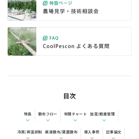
目次
特長
散布フロー
年間チャート
加湿/飽差管理
冷房/昇温抑制
薬液散布/葉面散布
導入事例
記事論文