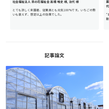
社会福祉法人 茶の花福祉会 高橋 唯史 様, 治代 様
代
とても涼しく来園者、従業員とも元気100%です。いちごの勢
いも衰えず、想定以上の効果でした。
記事論文