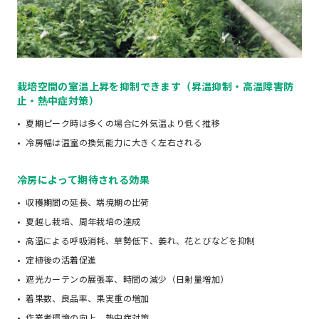
栽培空間の室温上昇を抑制できます（昇温抑制・高温障害防
止・熱中症対策）
夏期ピーク時は多くの場合に外気温より低く推移
冷房幅は温室の換気能力に大きく左右される
冷房によって期待される効果
収穫期間の延長、端境期の出荷
夏越し栽培、周年栽培の達成
高温による呼吸消耗、草勢低下、萎れ、花とびなどを抑制
定植後の活着促進
遮光カーテンの展張率、時間の減少（日射量増加）
着果数、良品率、果実重の増加
作業者環境の向上、熱中症対策