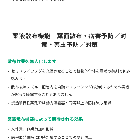
薬液散布機能｜葉面散布・病害予防／対
策・害虫予防／対策
散布作業を無人化します
セミドライフォグを充満させることで植物体全体を霧状の薬剤で包み
込みます
散布後はノズル・配管内を自動でフラッシング(洗浄)するため作業者
が誤って曝露することもありません
浸透移行性薬剤では動力噴霧器と同等以上の防除果も確認
薬液散布機能によって期待される効果
人件費、作業負担の削減
病害虫発生時に即時対応することでの蔓延防止