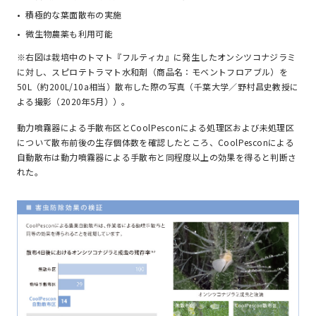
積極的な葉面散布の実施
微生物農薬も利用可能
※右図は栽培中のトマト『フルティカ』に発生したオンシツコナジラミ
に対し、スピロテトラマト水和剤（商品名：モベントフロアブル）を
50L（約200L/10a相当）散布した際の写真（千葉大学／野村昌史教授に
よる撮影（2020年5月））。
動力噴霧器による手散布区とCoolPesconによる処理区および未処理区
について散布前後の生存個体数を確認したところ、CoolPesconによる
自動散布は動力噴霧器による手散布と同程度以上の効果を得ると判断さ
れた。