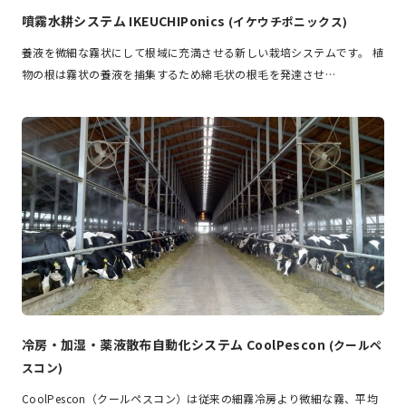
噴霧水耕システム IKEUCHIPonics
(イケウチポニックス)
養液を微細な霧状にして根域に充満させる新しい栽培システムです。 植
物の根は霧状の養液を捕集するため綿毛状の根毛を発達させ…
冷房・加湿・薬液散布自動化システム CoolPescon
(クールペ
スコン)
CoolPescon（クールペスコン）は従来の細霧冷房より微細な霧、平均